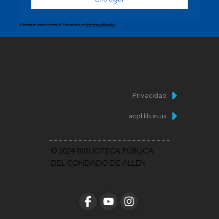
¿Tiene alguna pregunta o inquietud? Comuníquese con
librarydirector@acpl.info
Privacidad
acpl.lib.in.us
© 2024 BIBLIOTECA PÚBLICA
DEL CONDADO DE ALLEN