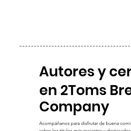
Autores y ce
en 2Toms Br
Company
Acompáñanos para disfrutar de buena comida
sobre los títulos más recientes y destacados