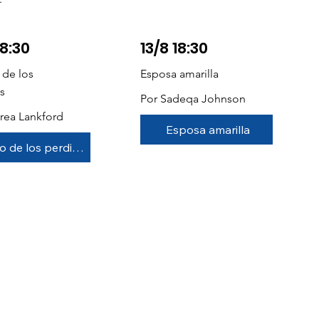
18:30
13/8 18:30
o de los
Esposa amarilla
s
Por Sadeqa Johnson
rea Lankford
Esposa amarilla
El rastro de los perdidos