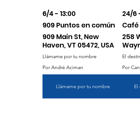
6/4 - 13:00
24/6 
909 Puntos en común
Café
909 Main St, New
258 W
Haven, VT 05472, USA
Wayn
Llámame por tu nombre
El dest
Por André Aciman
Por Can
Llámame por tu nombre
El