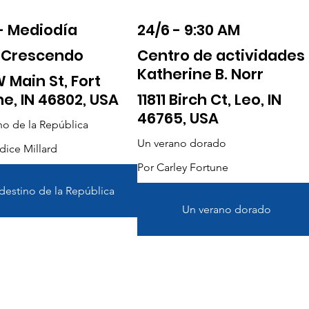
- Mediodía
24/6 - 9:30 AM
 Crescendo
Centro de actividades
Katherine B. Norr
 Main St, Fort
e, IN 46802, USA
11811 Birch Ct, Leo, IN
46765, USA
ino de la República
Un verano dorado
dice Millard
Por Carley Fortune
 destino de la República
Un verano dorado