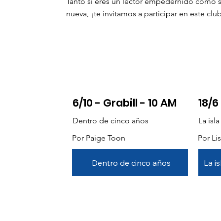
Tanto si eres un lector empedernido como 
nueva, ¡te invitamos a participar en este clu
6/10 - Grabill - 10 AM
18/6
Dentro de cinco años
La isl
Por Paige Toon
Por Li
Dentro de cinco años
La i