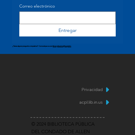
Correo electrónico
Entregar
¿Tiene alguna pregunta o inquietud? Comuníquese con
librarydirector@acpl.info
Privacidad
acpl.lib.in.us
© 2024 BIBLIOTECA PÚBLICA
DEL CONDADO DE ALLEN