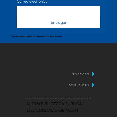
Correo electrónico
Entregar
¿Tiene alguna pregunta o inquietud? Comuníquese con
librarydirector@acpl.info
Privacidad
acpl.lib.in.us
© 2024 BIBLIOTECA PÚBLICA
DEL CONDADO DE ALLEN