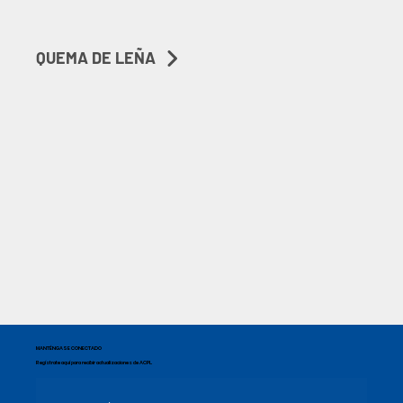
QUEMA DE LEÑA
MANTÉNGASE CONECTADO
Regístrate aquí para recibir actualizaciones de ACPL.