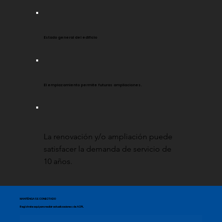
Estado general del edificio
El emplazamiento permite futuras ampliaciones.
La renovación y/o ampliación puede
satisfacer la demanda de servicio de
10 años.
MANTÉNGASE CONECTADO
Regístrate aquí para recibir actualizaciones de ACPL.