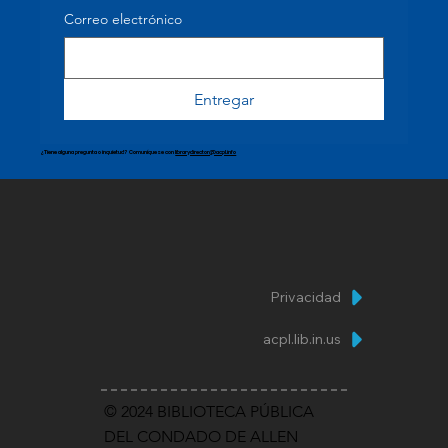
Correo electrónico
Entregar
¿Tiene alguna pregunta o inquietud? Comuníquese con
librarydirector@acpl.info
Privacidad
acpl.lib.in.us
© 2024 BIBLIOTECA PÚBLICA
DEL CONDADO DE ALLEN