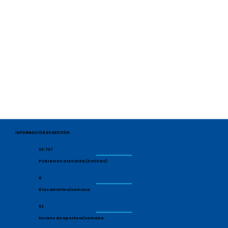
INFORMACIÓN DE GESTIÓN
23.737
Población atendida (3 millas)
6
Días abiertos/semana
52
Horario de apertura/semana