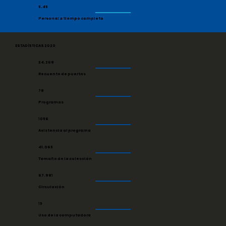
5.45
Personal a tiempo completo
ESTADÍSTICAS 2020
34.269
Recuento de puertas
79
Programas
1056
Asistencia al programa
41.065
Tamaño de la colección
67.981
Circulación
15
Uso de la computadora