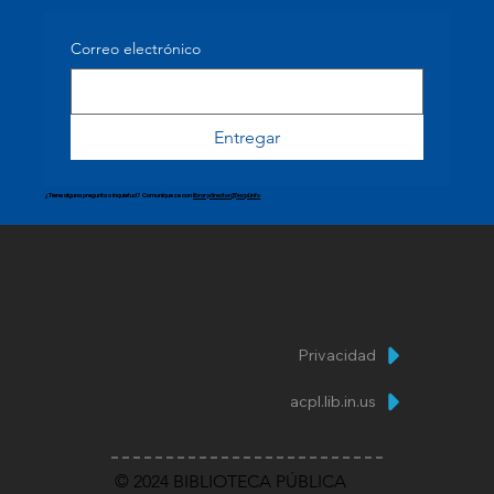
Correo electrónico
Entregar
¿Tiene alguna pregunta o inquietud? Comuníquese con
librarydirector@acpl.info
Privacidad
acpl.lib.in.us
© 2024 BIBLIOTECA PÚBLICA