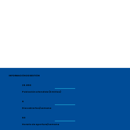
INFORMACIÓN DE GESTIÓN
29.890
Población atendida (3 millas)
6
Días abiertos/semana
60
Horario de apertura/semana