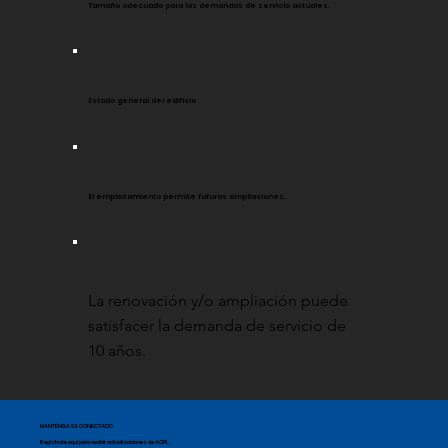
Tamaño adecuado para las demandas de servicio actuales.
Estado general del edificio
El emplazamiento permite futuras ampliaciones.
La renovación y/o ampliación puede
satisfacer la demanda de servicio de
10 años.
MANTÉNGASE CONECTADO
Regístrate aquí para recibir actualizaciones de ACPL.