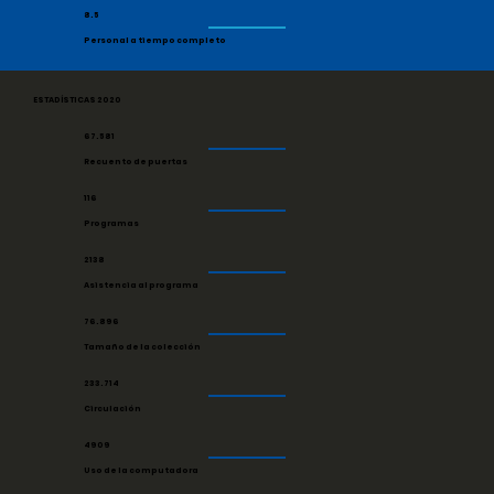
8.5
Personal a tiempo completo
ESTADÍSTICAS 2020
67.581
Recuento de puertas
116
Programas
2138
Asistencia al programa
76.896
Tamaño de la colección
233.714
Circulación
4909
Uso de la computadora