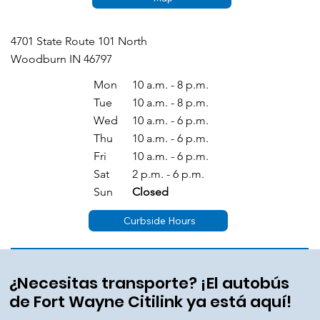
4701 State Route 101 North
Woodburn IN 46797
Mon
10 a.m. - 8 p.m.
Tue
10 a.m. - 8 p.m.
Wed
10 a.m. - 6 p.m.
Thu
10 a.m. - 6 p.m.
Fri
10 a.m. - 6 p.m.
Sat
2 p.m. - 6 p.m.
Sun
Closed
Curbside Hours
¿Necesitas transporte? ¡El autobús
de Fort Wayne Citilink ya está aquí!