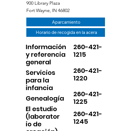
900 Library Plaza
Fort Wayne, IN 46802
Aparcamiento
Horario de recogida en la acera
Información
260-421-
y referencia
1215
general
260-421-
Servicios
1220
para la
infancia
260-421-
Genealogía
1225
El estudio
260-421-
(laborator
1245
io de