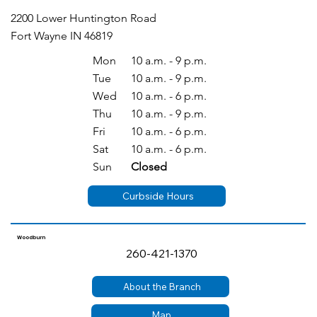
2200 Lower Huntington Road
Fort Wayne IN 46819
Mon
10 a.m. - 9 p.m.
Tue
10 a.m. - 9 p.m.
Wed
10 a.m. - 6 p.m.
Thu
10 a.m. - 9 p.m.
Fri
10 a.m. - 6 p.m.
Sat
10 a.m. - 6 p.m.
Sun
Closed
Curbside Hours
Woodburn
260-421-1370
About the Branch
Map