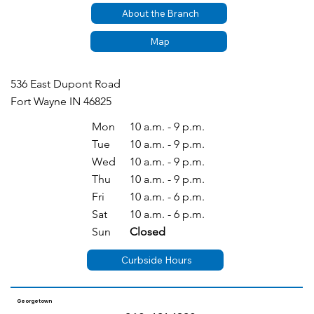
About the Branch
Map
536 East Dupont Road
Fort Wayne IN 46825
Mon
10 a.m. - 9 p.m.
Tue
10 a.m. - 9 p.m.
Wed
10 a.m. - 9 p.m.
Thu
10 a.m. - 9 p.m.
Fri
10 a.m. - 6 p.m.
Sat
10 a.m. - 6 p.m.
Sun
Closed
Curbside Hours
Georgetown