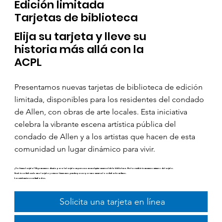
Edición limitada
Tarjetas de biblioteca
Elija su tarjeta y lleve su
historia más allá con la
ACPL
Presentamos nuevas tarjetas de biblioteca de edición
limitada, disponibles para los residentes del condado
de Allen, con obras de arte locales. Esta iniciativa
celebra la vibrante escena artística pública del
condado de Allen y a los artistas que hacen de esta
comunidad un lugar dinámico para vivir.
¿Ya tienes tarjeta? Elige un nuevo diseño para tu tarjeta en persona en cualquier sucursal de la biblioteca. Nota: recibirás un nuevo número de tarjeta.
Si estás solicitando una tarjeta y aún no tienes una, puedes pasar por una sucursal o solicitarla en línea.
Las existencias son limitadas.
Solicita una tarjeta en línea