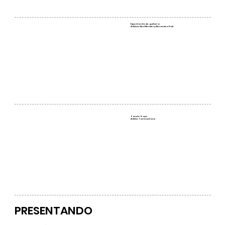
Experimento de guitarra
Artistas: Alex Mendez
y Alexandra Hall
Panda Oops
Artista: Tammy Davis
PRESENTANDO