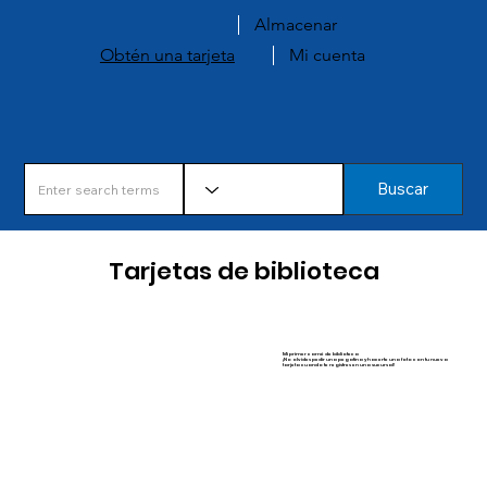
Almacenar
Obtén una tarjeta
Mi cuenta
Buscar
Tarjetas de biblioteca
Mi primer carné de biblioteca
¡No olvides pedir una pegatina y hacerte una foto con tu nueva
tarjeta cuando te registres en una sucursal!