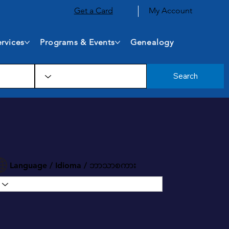
Get a Card
My Account
rvices
Programs & Events
Genealogy
Search
Language / Idioma / ဘာသာစကား