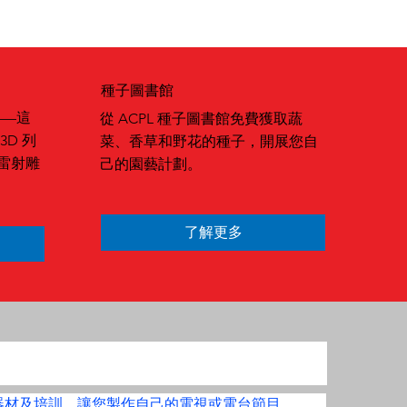
種子圖書館
索——這
從 ACPL 種子圖書館免費獲取蔬
D 列
菜、香草和野花的種子，開展您自
雷射雕
己的園藝計劃。
了解更多
器材及培訓，讓您製作自己的電視或電台節目。