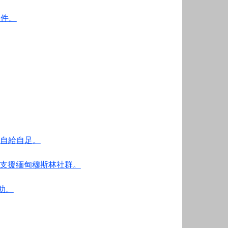
文件。
和自給自足。
支援緬甸穆斯林社群。
協助。