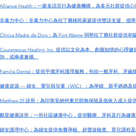
Alliance Health：一家多語言行為健康機構，為多元社群提
非暴力中心：非暴力中心為拉丁裔移民家庭提供雙語支援、倡導
Clínica Madre de Dios：為 Fort Wayne 弱勢拉丁裔
Courageous Healing, Inc. 提供以文化為本、創傷
詢，或兩者兼備。
Familia Dental：提供平價牙科護理服務，包括一般牙科、牙
健康資源 — 婦女、嬰兒與兒童（WIC）：為孕婦、新手媽媽
Matthew 25 診所：為印第安納州東北部無保險及低收入成
鄰里健康診所：一所社區健康中心，提供醫療、牙科及行為健康
婦女護理中心：為婦女提供免費孕檢、超聲波檢查、育兒課程及