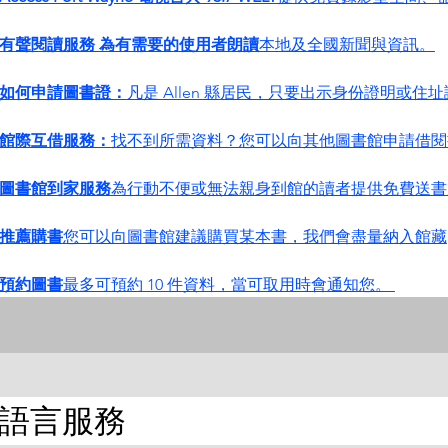
有聲閱讀服務 為有需要的使用者朗讀
本地及全國新聞與資訊。
如何申請圖書證：
凡是 Allen 縣居民，只要出示身份證明或住
館際互借服務：
找不到所需資料？您可以向其他圖書館申請借閱
圖書館到家服務
為行動不便或無法親身到館的讀者提供免費送書
推薦購書
您可以向圖書館建議購買某本書，我們會盡量納入館藏
預約圖書
最多可預約 10 件資料，當可取用時會通知您。 
語言服務