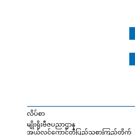
လိပ်စာ
မျိုးရိုးဗီဇပညာဌာန
အယ်လင်ကောင်တီပြည်သူ့စာကြည့်တိုက်