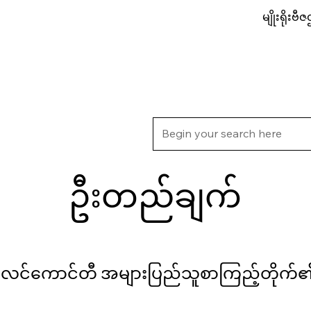
မျိုးရိုးဗီဇဌ
အကြောင်း
မျိုးရိုးဗီဇဆိုင်ရာ ဝန်ဆောင်မှုများ
ဦးတည်ချက်
- အယ်လင်ကောင်တီ အများပြည်သူစာကြည့်တိုက်၏