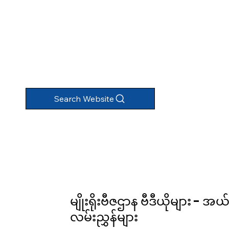
Search Website
မျိုးရိုးဗီဇဌာန ဗီဒီယိုများ 
လမ်းညွှန်များ