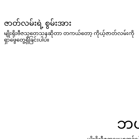
ဇာတ်လမ်းရဲ့ စွမ်းအား
မျိုးရိုးဗီဇသုတေသနဆိုတာ တကယ်တော့ ကိုယ့်ဇာတ်လမ်းကို
ရှာဖွေတွေ့ရှိခြင်းပါပဲ။
ဘယ်