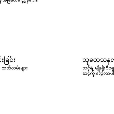
ရန် အမြန်လမ်းညွှန်များ။
းခြင်း
သုတေသနလုပ
ာ ဇာတ်လမ်းများ
သင့်ရဲ့ မျိုးရိုးဗ
ဆင့်ကို လေ့လာပါ