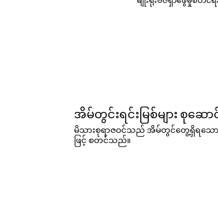
မျိုးရိုးဗီဇရှာဖွေမှုစတင်
အိမ်တွင်းရင်းမြစ်များ စုဆောင်
မိသားစုရာဇဝင်သည် အိမ်တွင်တွေ့ရှိရသေ
ဖြင့် စတင်သည်။