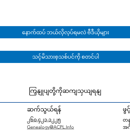
နောက်ထပ် ဘယ်လိုလုပ်ရမလဲ ဗီဒီယိုများ
သင့်မိသားစုသစ်ပင်ကို စတင်ပါ
ကြှနျုပျတို့ကိုဆကျသှယျရနျ
ဆက်သွယ်ရန်
ဖွင
၂၆၀-၄၂၁-၁၂၂၅
တနင
Genealogy@ACPL.Info
အင်္