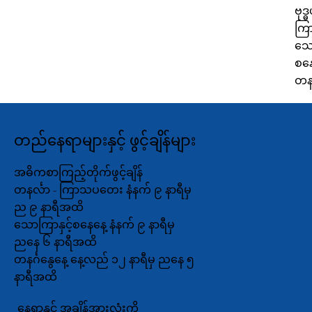
ဗုဒ္
ကြ
သေ
စနေ
တနင
တည်နေရာများနှင့် ဖွင့်ချိန်များ
အဓိကစာကြည့်တိုက်ဖွင့်ချိန်
တနင်္လာ - ကြာသပတေး နံနက် ၉ နာရီမှ
ည ၉ နာရီအထိ
သောကြာနှင့်စနေနေ့ နံနက် ၉ နာရီမှ
ညနေ ၆ နာရီအထိ
တနင်္ဂနွေနေ့ နေ့လည် ၁၂ နာရီမှ ညနေ ၅
နာရီအထိ
နေရာနှင့် အချိန်အားလုံးကို