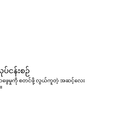
်ငန်းစဉ်
ီဇရှာဖွေမှုကို စတင်ဖို့ လွယ်ကူတဲ့ အဆင့်လေး
။