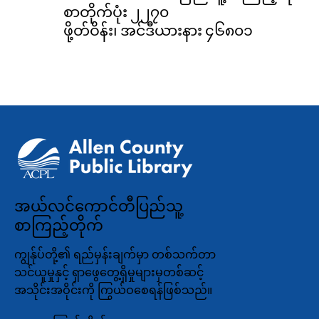
စာတိုက်ပုံး ၂၂၇၀
ဖို့တ်ဝိန်း၊ အင်ဒီယားနား ၄၆၈၀၁
အယ်လင်ကောင်တီပြည်သူ့
စာကြည့်တိုက်
ကျွန်ုပ်တို့၏ ရည်မှန်းချက်မှာ တစ်သက်တာ
သင်ယူမှုနှင့် ရှာဖွေတွေ့ရှိမှုများမှတစ်ဆင့်
အသိုင်းအဝိုင်းကို ကြွယ်ဝစေရန်ဖြစ်သည်။