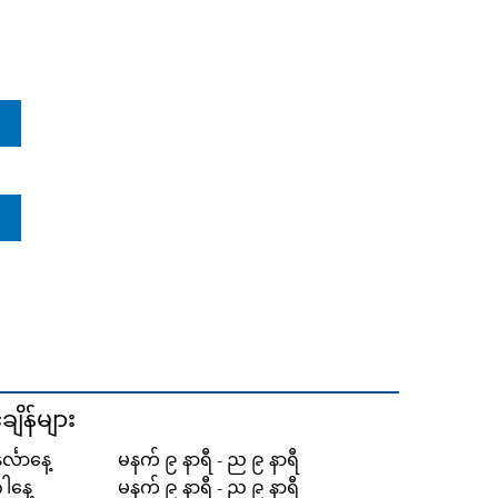
့်ချိန်များ
်္လာနေ့
မနက် ၉ နာရီ - ည ၉ နာရီ
ဂါနေ့
မနက် ၉ နာရီ - ည ၉ နာရီ