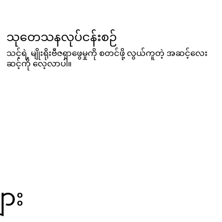
သုတေသနလုပ်ငန်းစဉ်
သင့်ရဲ့ မျိုးရိုးဗီဇရှာဖွေမှုကို စတင်ဖို့ လွယ်ကူတဲ့ အဆင့်လေး
ဆင့်ကို လေ့လာပါ။
ျား