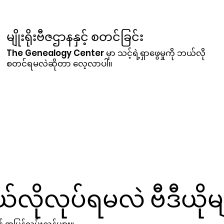
မျိုးရိုးဗီဇဌာနနှင့် စတင်ခြင်း
The Genealogy Center မှာ သင့်ရဲ့ရှာဖွေမှုကို ဘယ်လို
စတင်ရမလဲဆိုတာ လေ့လာပါ။
လိုလုပ်ရမလဲ ဗီဒီယိုမ