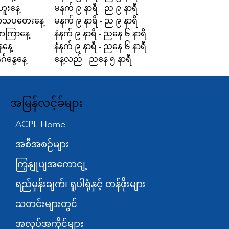
ဓဟူးနေ့
မနက် ၉ နာရီ - ည ၉ နာရီ
ာသပတေးနေ့
မနက် ၉ နာရီ - ည ၉ နာရီ
ာကြာနေ့
နံနက် ၉ နာရီ - ညနေ ၆ နာရီ
နေ့
နံနက် ၉ နာရီ - ညနေ ၆ နာရီ
်္ဂနွေနေ့
နေ့လည် - ညနေ ၅ နာရီ
အမြန်လင့်ခ်များ
ACPL Home
အစီအစဉ်များ
ကြှနျုပျအကောငျ့
ရည်မှန်းချက်၊ ရူပါရုံနှင့် တန်ဖိုးများ
သတင်းများတွင်
အလုပ်အကိုင်များ