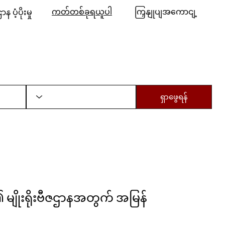
ကတ်တစ်ခုရယူပါ
ကြှနျုပျအကောငျ့
ာန ပံ့ပိုးမှု
အစီအစဉ်များ နှင့် အခြားအရာများ
ACPL Home
ရှာဖွေရန်
 မျိုးရိုးဗီဇဌာနအတွက် အမြန်