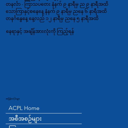
တနင်္လာ - ကြာသပတေး နံနက် ၉ နာရီမှ ည ၉ နာရီအထိ
သောကြာနှင့်စနေနေ့ နံနက် ၉ နာရီမှ ညနေ ၆ နာရီအထိ
တနင်္ဂနွေနေ့ နေ့လည် ၁၂ နာရီမှ ညနေ ၅ နာရီအထိ
နေရာနှင့် အချိန်အားလုံးကို ကြည့်ရန်
အမြန်လင့်ခ်များ
ACPL Home
အစီအစဉ်များ