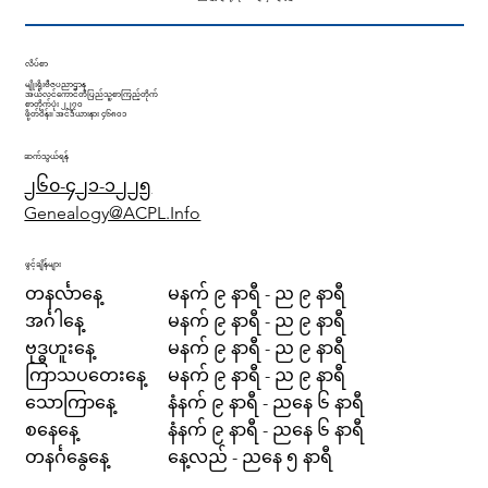
လိပ်စာ
မျိုးရိုးဗီဇပညာဌာန
အယ်လင်ကောင်တီပြည်သူ့စာကြည့်တိုက်
စာတိုက်ပုံး ၂၂၇၀
ဖို့တ်ဝိန်း၊ အင်ဒီယားနား ၄၆၈၀၁
ဆက်သွယ်ရန်
၂၆၀-၄၂၁-၁၂၂၅
Genealogy@ACPL.Info
ဖွင့်ချိန်များ
တနင်္လာနေ့
မနက် ၉ နာရီ - ည ၉ နာရီ
အင်္ဂါနေ့
မနက် ၉ နာရီ - ည ၉ နာရီ
ဗုဒ္ဓဟူးနေ့
မနက် ၉ နာရီ - ည ၉ နာရီ
ကြာသပတေးနေ့
မနက် ၉ နာရီ - ည ၉ နာရီ
သောကြာနေ့
နံနက် ၉ နာရီ - ညနေ ၆ နာရီ
စနေနေ့
နံနက် ၉ နာရီ - ညနေ ၆ နာရီ
တနင်္ဂနွေနေ့
နေ့လည် - ညနေ ၅ နာရီ