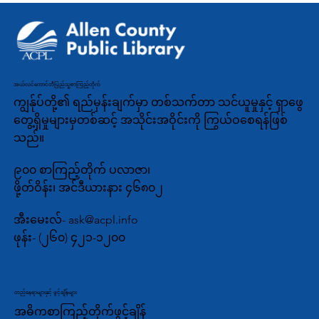
အယ်လင်ကောင်တီပြည်သူ့စာကြည့်တိုက်
ကျွန်ုပ်တို့၏ ရည်မှန်းချက်မှာ တစ်သက်တာ သင်ယူမှုနှင့် ရှာဖွေ
တွေ့ရှိမှုများမှတစ်ဆင့် အသိုင်းအဝိုင်းကို ကြွယ်ဝစေရန်ဖြစ်
သည်။
၉၀၀ စာကြည့်တိုက် ပလာဇာ၊
ဖို့တ်ဝိန်း၊ အင်ဒီယားနား ၄၆၈၀၂
အီးမေးလ်-
ask@acpl.info
ဖုန်း-
(၂၆၀) ၄၂၁-၁၂၀၀
တည်နေရာများနှင့် ဖွင့်ချိန်များ
အဓိကစာကြည့်တိုက်ဖွင့်ချိန်