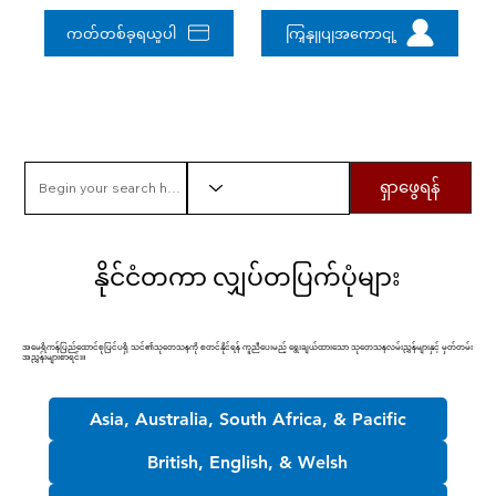
ကတ်တစ်ခုရယူပါ
ကြှနျုပျအကောငျ့
ရှာဖွေရန်
နိုင်ငံတကာ လျှပ်တပြက်ပုံများ
အမေရိကန်ပြည်ထောင်စုပြင်ပရှိ သင်၏သုတေသနကို စတင်နိုင်ရန် ကူညီပေးမည့် ရွေးချယ်ထားသော သုတေသနလမ်းညွှန်များနှင့် မှတ်တမ်း
အညွှန်းများစာရင်း။
Asia, Australia, South Africa, & Pacific
British, English, & Welsh