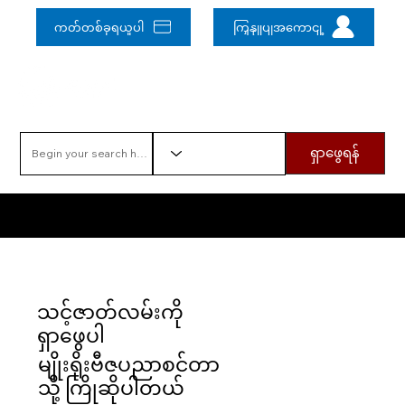
ကတ်တစ်ခုရယူပါ
ကြှနျုပျအကောငျ့
ရှာဖွေရန်
မေးခွန်းတစ်ခုရှိပါသလား။ မျိုးရိုးဗီဇစာကြည့်တိုက်မှူးကို မေးမြန်းရန် ဤနေရာကိုနှိပ်ပါ။
သင့်ဇာတ်လမ်းကို
ရှာဖွေပါ
မျိုးရိုးဗီဇပညာစင်တာ
သို့ ကြိုဆိုပါတယ်