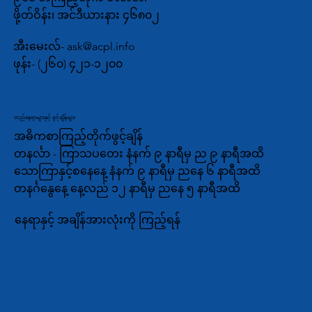
ဖို့တ်ဝိန်း၊ အင်ဒီယားနား ၄၆၈၀၂
အီးမေးလ်-
ask@acpl.info
ဖုန်း-
(၂၆၀) ၄၂၁-၁၂၀၀
တည်နေရာများနှင့် ဖွင့်ချိန်များ
အဓိကစာကြည့်တိုက်ဖွင့်ချိန်
တနင်္လာ - ကြာသပတေး နံနက် ၉ နာရီမှ ည ၉ နာရီအထိ
သောကြာနှင့်စနေနေ့ နံနက် ၉ နာရီမှ ညနေ ၆ နာရီအထိ
တနင်္ဂနွေနေ့ နေ့လည် ၁၂ နာရီမှ ညနေ ၅ နာရီအထိ
နေရာနှင့် အချိန်အားလုံးကို ကြည့်ရန်