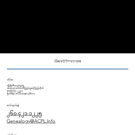
ကျွန်ုပ်တို့၏ ဗီဒီယိုများကို
ကြည့်ရှုပါ
မိသားစုသမိုင်းလ လက်ကမ်း
စာစောင်
ကြှနျုပျတို့ကိုဆကျသှယျရနျ
လိပ်စာ
မျိုးရိုးဗီဇပညာဌာန
အယ်လင်ကောင်တီပြည်သူ့စာကြည့်တိုက်
စာတိုက်ပုံး ၂၂၇၀
ဖို့တ်ဝိန်း၊ အင်ဒီယားနား ၄၆၈၀၁
ဆက်သွယ်ရန်
၂၆၀-၄၂၁-၁၂၂၅
Genealogy@ACPL.Info