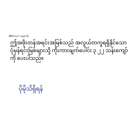
PERSI မဂ္ဂဇင်း အညွှန်းကိန်း
ဤအဖိုးတန်အရင်းအမြစ်သည် အလွယ်တကူရရှိနိုင်သော
ပုံမှန်ရင်းမြစ်များသို့ ကိုးကားချက်ပေါင်း ၃.၂၂ သန်းကျော်
ကို ပေးပါသည်။
ပိုမိုသိရှိရန်