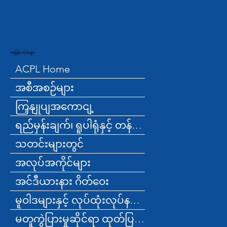
အမြန်လင့်ခ်များ
ACPL Home
အစီအစဉ်များ
ကြှနျုပျအကောငျ့
ရည်မှန်းချက်၊ ရူပါရုံနှင့် တန်ဖိုးများ
သတင်းများတွင်
အလုပ်အကိုင်များ
အင်ဒီယားနား ဂိတ်ဝေး
မူဝါဒများနှင့် လုပ်ထုံးလုပ်နည်းများ
မတူကွဲပြားမှုဆိုင်ရာ ထုတ်ပြန်ချက်