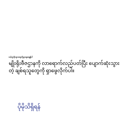
သင့်ရဲ့ဘိုးဘွားတွေကို ရှာဖွေတွေ့ရှိပါ
မျိုးရိုးဗီဇဌာနကို လာရောက်လည်ပတ်ပြီး ပျောက်ဆုံးသွား
တဲ့ ချစ်ရသူတွေကို ရှာဖွေလိုက်ပါ။
ပိုမိုသိရှိရန်