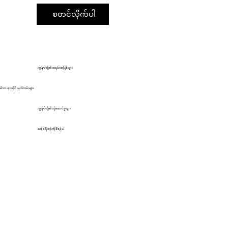
စတင်လိုက်ပါ
ကျွန်ုပ်တို့၏ အရင်းအမြစ်များ
မိသားစုသမိုင်းမှတ်တမ်းများ
ကျွန်ုပ်တို့၏ ဝန်ဆောင်မှုများ
သင့်ခရီးစဉ်ကို စီစဉ်ပါ