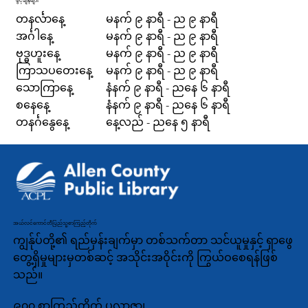
ဖွင့်ချိန်များ
တနင်္လာနေ့
မနက် ၉ နာရီ - ည ၉ နာရီ
အင်္ဂါနေ့
မနက် ၉ နာရီ - ည ၉ နာရီ
ဗုဒ္ဓဟူးနေ့
မနက် ၉ နာရီ - ည ၉ နာရီ
ကြာသပတေးနေ့
မနက် ၉ နာရီ - ည ၉ နာရီ
သောကြာနေ့
နံနက် ၉ နာရီ - ညနေ ၆ နာရီ
စနေနေ့
နံနက် ၉ နာရီ - ညနေ ၆ နာရီ
တနင်္ဂနွေနေ့
နေ့လည် - ညနေ ၅ နာရီ
အယ်လင်ကောင်တီပြည်သူ့စာကြည့်တိုက်
ကျွန်ုပ်တို့၏ ရည်မှန်းချက်မှာ တစ်သက်တာ သင်ယူမှုနှင့် ရှာဖွေ
တွေ့ရှိမှုများမှတစ်ဆင့် အသိုင်းအဝိုင်းကို ကြွယ်ဝစေရန်ဖြစ်
သည်။
၉၀၀ စာကြည့်တိုက် ပလာဇာ၊