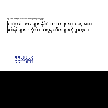
ကျွန်ုပ်တို့၏ အာဖရိကန် အမေရိကန် ဂိတ်ဝေးသို့ ဝင်ရောက်ကြည့်ရှုပါ
ပြည်နယ်၊ ဒေသများ၊ နိုင်ငံ၊ ဘာသာရပ်နှင့် အမွေအနှစ်
ဖြစ်ရပ်များအလိုက် မော်ကွန်းတိုက်များကို ရှာဖွေပါ။
ပိုမိုသိရှိရန်
ACPL မျိုးရိုးဗီဇဌာနသို့ ကြိုဆိုပါတယ်။