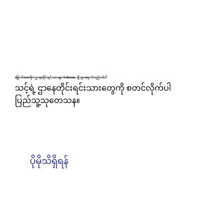
မြောက်အမေရိက ဌာနေတိုင်းရင်းသားများ Gateway သို့ သွားရောက်လည်ပတ်ပါ
သင့်ရဲ့ ဌာနေတိုင်းရင်းသားတွေကို စတင်လိုက်ပါ
ပြည်သူ့သုတေသန။
ပိုမိုသိရှိရန်