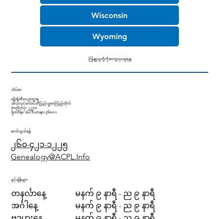
Wisconsin
Wyoming
ကြှနျုပျတို့ကိုဆကျသှယျရနျ
လိပ်စာ
မျိုးရိုးဗီဇပညာဌာန
အယ်လင်ကောင်တီပြည်သူ့စာကြည့်တိုက်
စာတိုက်ပုံး ၂၂၇၀
ဖို့တ်ဝိန်း၊ အင်ဒီယားနား ၄၆၈၀၁
ဆက်သွယ်ရန်
၂၆၀-၄၂၁-၁၂၂၅
Genealogy@ACPL.Info
ဖွင့်ချိန်များ
တနင်္လာနေ့
မနက် ၉ နာရီ - ည ၉ နာရီ
အင်္ဂါနေ့
မနက် ၉ နာရီ - ည ၉ နာရီ
ဗုဒ္ဓဟူးနေ့
မနက် ၉ နာရီ - ည ၉ နာရီ