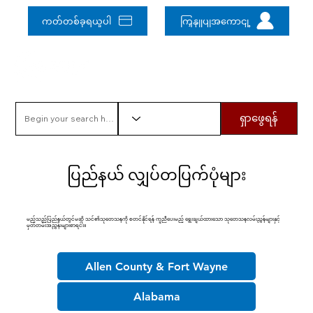
ကတ်တစ်ခုရယူပါ
ကြှနျုပျအကောငျ့
ရှာဖွေရန်
ပြည်နယ် လျှပ်တပြက်ပုံများ
မည်သည့်ပြည်နယ်တွင်မဆို သင်၏သုတေသနကို စတင်နိုင်ရန် ကူညီပေးမည့် ရွေးချယ်ထားသော သုတေသနလမ်းညွှန်များနှင့်
မှတ်တမ်းအညွှန်းများစာရင်း။
Allen County & Fort Wayne
Alabama