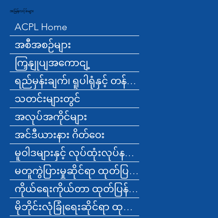
အမြန်လင့်ခ်များ
ACPL Home
အစီအစဉ်များ
ကြှနျုပျအကောငျ့
ရည်မှန်းချက်၊ ရူပါရုံနှင့် တန်ဖိုးများ
သတင်းများတွင်
အလုပ်အကိုင်များ
အင်ဒီယားနား ဂိတ်ဝေး
မူဝါဒများနှင့် လုပ်ထုံးလုပ်နည်းများ
မတူကွဲပြားမှုဆိုင်ရာ ထုတ်ပြန်ချက်
ကိုယ်ရေးကိုယ်တာ ထုတ်ပြန်ချက်
မိုဘိုင်းလုံခြုံရေးဆိုင်ရာ ထုတ်ပြန်ချက်