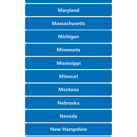
Maryland
Massachusetts
Michigan
Minnesota
Mississippi
Missouri
Montana
Nebraska
Nevada
New Hampshire