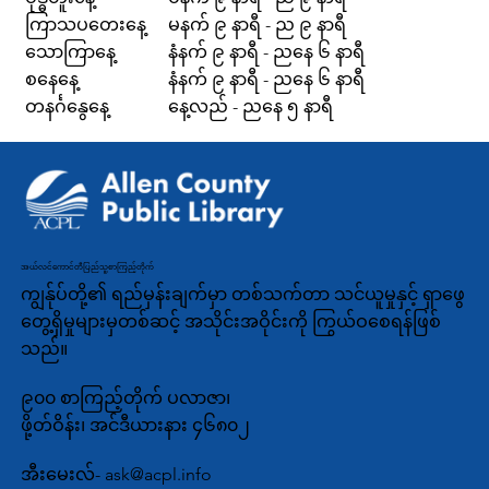
ကြာသပတေးနေ့
မနက် ၉ နာရီ - ည ၉ နာရီ
သောကြာနေ့
နံနက် ၉ နာရီ - ညနေ ၆ နာရီ
စနေနေ့
နံနက် ၉ နာရီ - ညနေ ၆ နာရီ
တနင်္ဂနွေနေ့
နေ့လည် - ညနေ ၅ နာရီ
အယ်လင်ကောင်တီပြည်သူ့စာကြည့်တိုက်
ကျွန်ုပ်တို့၏ ရည်မှန်းချက်မှာ တစ်သက်တာ သင်ယူမှုနှင့် ရှာဖွေ
တွေ့ရှိမှုများမှတစ်ဆင့် အသိုင်းအဝိုင်းကို ကြွယ်ဝစေရန်ဖြစ်
သည်။
၉၀၀ စာကြည့်တိုက် ပလာဇာ၊
ဖို့တ်ဝိန်း၊ အင်ဒီယားနား ၄၆၈၀၂
အီးမေးလ်-
ask@acpl.info