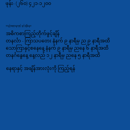
ဖုန်း-
(၂၆၀) ၄၂၁-၁၂၀၀
တည်နေရာများနှင့် ဖွင့်ချိန်များ
အဓိကစာကြည့်တိုက်ဖွင့်ချိန်
တနင်္လာ - ကြာသပတေး နံနက် ၉ နာရီမှ ည ၉ နာရီအထိ
သောကြာနှင့်စနေနေ့ နံနက် ၉ နာရီမှ ညနေ ၆ နာရီအထိ
တနင်္ဂနွေနေ့ နေ့လည် ၁၂ နာရီမှ ညနေ ၅ နာရီအထိ
နေရာနှင့် အချိန်အားလုံးကို ကြည့်ရန်