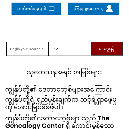
ကတ်တစ်ခုရယူပါ
ကြှနျုပျအကောငျ့
ရှာဖွေရန်
သုတေသနအရင်းအမြစ်များ
ကျွန်ုပ်တို့၏ ဒေတာဘေ့စ်များအကြောင်း
ကျွန်ုပ်တို့ရဲ့ ရည်မှန်းချက်က သင့်ရဲ့ရှာဖွေမှု
ကို အောင်မြင်စေဖို့ပါ။
ကျွန်ုပ်တို့၏ဒေတာဘေ့စ်များသည် The
Genealogy Center ရှိ ကောင်းမွန်သော