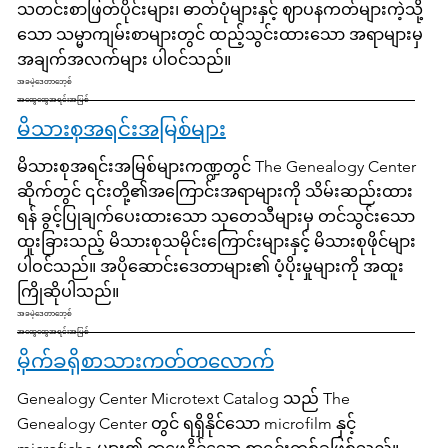
သတင်းစာဖြတ်ပိုင်းများ၊ ဓာတ်ပုံများနှင့် ဈာပနကတ်များကဲ့သို့
သော သမ္မာကျမ်းစာများတွင် ထည့်သွင်းထားသော အရာများမှ
အချက်အလက်များ ပါဝင်သည်။
အခမဲ့ဒေတာဘေ့စ်
အထွေထွေအရင်းအမြစ်
မိသားစုအရင်းအမြစ်များ
မိသားစုအရင်းအမြစ်များကဏ္ဍတွင် The Genealogy Center
ဆိုက်တွင် ၎င်းတို့၏အကြောင်းအရာများကို သိမ်းဆည်းထား
ရန် ခွင့်ပြုချက်ပေးထားသော သုတေသီများမှ တင်သွင်းသော
ထူးခြားသည့် မိသားစုသမိုင်းကြောင်းများနှင့် မိသားစုဖိုင်များ
ပါဝင်သည်။ အပိုဆောင်းဒေတာများ၏ ပံ့ပိုးမှုများကို အထူး
ကြိုဆိုပါသည်။
အခမဲ့ဒေတာဘေ့စ်
အထွေထွေအရင်းအမြစ်
မိုက်ခရိုစာသားကတ်တလောက်
Genealogy Center Microtext Catalog သည် The
Genealogy Center တွင် ရရှိနိုင်သော microfilm နှင့်