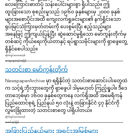
လေကြောင်းဓာတ်ပုံ သန်းပေါင်းများစွာ ရှိပါသည်။ ဤ
ထူးခြားသော စုစည်းမှုသည် ၁၉၆၀ ခုနှစ်များမှ ၂၀၀၀ ခုနှစ်
များအစောပိုင်းအထိ ကျေးလက်ရှုခင်းများ၏ နက်ရှိုင်းသော
ရုပ်မြင်သံကြားမှတ်တမ်းကို ပေးစွမ်းပြီး ဧည့်သည်များ
အနေဖြင့် ဤကျယ်ပြန့်ပြီး ဆွဲဆောင်မှုရှိသော မော်ကွန်းတိုက်မှ
တစ်ဆင့် ကိုယ်ရေးကိုယ်တာနှင့် ရပ်ရွာသမိုင်းများကို ရှာဖွေတွေ့
ရှိနိုင်စေပါသည်။
ဆိုက်တွင်းဒေတာဘေ့စ်
အထွေထွေအရင်းအမြစ်
သတင်းစာ မော်ကွန်းတိုက်
NewspaperArchive မှာ ရရှိနိုင်တဲ့ သတင်းစာဆောင်းပါးတွေထဲ
က သင့်ရဲ့ဘိုးဘွားတွေကို ရှာဖွေပါ ဒါမှမဟုတ် ကြည့်ရှုပါ။ ဒီဒေ
တာဘေ့စ်မှာ ၁၆၀၀ ခုနှစ်တွေကနေ လက်ရှိအထိ အမေရိကန်
ပြည်ထောင်စုရဲ့ ပြည်နယ် ၅၀ လုံးနဲ့ တခြားနိုင်ငံ ၄၇ နိုင်ငံကို
လွှမ်းခြုံထားတဲ့ သတင်းစာတွေ ပါရှိပါတယ်။
ဆိုက်တွင်းဒေတာဘေ့စ်
သတင်းရင်းမြစ်
အခြားပြည်နယ်များ အရင်းအမြစ်များ