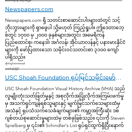
စစ်ဘက်ဆိုင်ရာ အရင်းအမြစ်
Newspapers.com
Newspapers.com ရှိ သတင်းစာဆောင်းပါးများထဲတွင် သင့်
ဘိုးဘွားများကို ရှာဖွေပါ သို့မဟုတ် ကြည့်ရှုပါ။ ဤဒေတာဘေ့
စ်တွင် ၁၇၀၀ မှ ၂၀၀၀ ခုနှစ်များအတွင်း အမေရိကန်
ပြည်ထောင်စု၊ ကနေဒါ၊ အင်္ဂလန်၊ အိုင်ယာလန်နှင့် ပနားမားနိုင်ငံ
များကို ဖော်ပြထားသော သမိုင်းဝင်သတင်းစာ ၃၁၀၀ ကျော်
ပါရှိသည်။
ဆိုက်တွင်းဒေတာဘေ့စ်
သတင်းရင်းမြစ်
USC Shoah Foundation ရုပ်မြင်သမိုင်းမော်ကွန်းတိုက်
USC Shoah Foundation Visual History Archive (VHA) သည်
လူမျိုးတုံးသတ်ဖြတ်မှုနှင့် အစုလိုက်အပြုံလိုက်အကြမ်းဖက်မှု
မှ အသက်ရှင်ကျန်ရစ်သူများနှင့် မျက်မြင်သက်သေများထံမှ
အသံနှင့် ရုပ်သံသက်သေခံချက်များ၏ ကမ္ဘာ့အကြီးဆုံး ဒစ်
ဂျစ်တယ်စုဆောင်းမှုများထဲမှ တစ်ခုဖြစ်သည်။ ၎င်းကို Steven
Spielberg မှ ၎င်း၏ Schindler's List ရုပ်ရှင်ထွက်ရှိပြီးနောက်