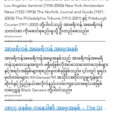
Los Angeles Sentinel (1934-2005)၊ New York Amsterdam
News (1922-1993)၊ The Norfolk Journal and Guide (1921-
2003)၊ The Philadelphia Tribune (1912-2001) နှင့် Pittsburgh
Courier (1911-2002) တို့ပါဝင်သည့် အာဖရိကန်-အမေရိကန်
သတင်းစာ ကိုးစောင်စုစည်းမှုသို့ ဦးတည်စေသည်။
ဆိုက်တွင်းဒေတာဘေ့စ်
အာဖရိကန် အမေရိကန် အရင်းအမြစ်
အာဖရိကန် အမေရိကန် အမွေအနှစ်
အာဖရိကန်အမေရိကန်အမွေအနှစ်သည် အာဖရိကန်အမေရိ
ကန်သုတေသနအတွက် မရှိမဖြစ်လိုအပ်သောဒေတာဘေ့စ်များ
နှင့်အရင်းအမြစ်များစုစည်းမှုတစ်ခုဖြစ်သည်။ ၎င်းတွင် မူရင်း
မှတ်တမ်းများ၊ AfriGeneasTM အသိုင်းအဝိုင်းလူမှုကွန်ရက်
ဆိုက်နှင့် ပြည်နယ်အလိုက်နည်းလမ်းကျသောအရင်းအမြစ်
လမ်းညွှန် Black Genesis တို့ပါဝင်သည်။
ဆိုက်တွင်းဒေတာဘေ့စ်
အာဖရိကန် အမေရိကန် အရင်းအမြစ်
၁၈၄၄ ခုနှစ်မှ ကနေဒါ၏ အမွေအနှစ် -- The Globe and Mail