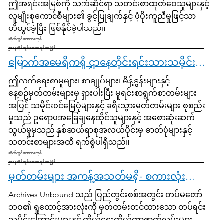
ဤအရင်းအမြစ်ကို သက်ဆိုင်ရာ သတင်းစာထုတ်ဝေသူများနှင့်
လူမျိုးစုကောင်စီများ၏ ခွင့်ပြုချက်နှင့် ပံ့ပိုးကူညီမှုဖြင့်သာ
တီထွင်ခဲ့ပြီး ဖြစ်နိုင်ခဲ့ပါသည်။
ဆိုက်တွင်းဒေတာဘေ့စ်
ဌာနေတိုင်းရင်းသားအရင်းအမြစ်
မြောက်အမေရိကရှိ ဌာနေတိုင်းရင်းသားသမိုင်းနှင့် ယဉ်ကျေးမှုများ
ဤလက်ရေးစာမူများ၊ စာချုပ်များ၊ မိန့်ခွန်းများနှင့်
နေ့စဉ်မှတ်တမ်းများမှ ရှားပါးပြီး မူရင်းစာရွက်စာတမ်းများ
အပြင် သမိုင်းဝင်မြေပုံများနှင့် ခရီးသွားမှတ်တမ်းများ စုစည်း
မှုသည် ဥရောပအခြေချနေထိုင်သူများနှင့် အစောဆုံးဆက်
သွယ်မှုမှသည် နှစ်ဆယ်ရာစုအလယ်ပိုင်းမှ ဓာတ်ပုံများနှင့်
သတင်းစာများအထိ ရက်စွဲပါရှိသည်။
ဆိုက်တွင်းဒေတာဘေ့စ်
ဌာနေတိုင်းရင်းသားအရင်းအမြစ်
မှတ်တမ်းများ အကန့်အသတ်မရှိ- စကားလုံးများနှင့် လုပ်ရပ်များကြားရှိ ပြည်တွင်းစစ်
Archives Unbound သည် ပြည်တွင်းစစ်အတွင်း တပ်မတော်
ဘဝ၏ ရှုထောင့်အားလုံးကို မှတ်တမ်းတင်ထားသော တပ်ရင်း
သမိုင်းကြောင်းများနှင့် ကိုယ်ရေးကိုယ်တာဇာတ်လမ်းများ