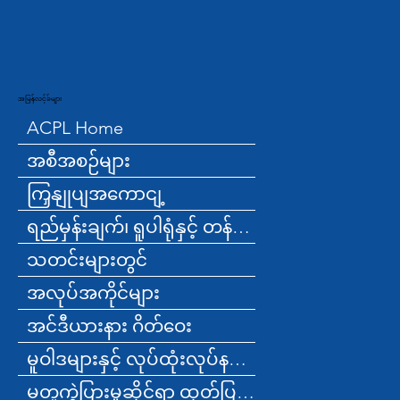
အမြန်လင့်ခ်များ
ACPL Home
အစီအစဉ်များ
ကြှနျုပျအကောငျ့
ရည်မှန်းချက်၊ ရူပါရုံနှင့် တန်ဖိုးများ
သတင်းများတွင်
အလုပ်အကိုင်များ
အင်ဒီယားနား ဂိတ်ဝေး
မူဝါဒများနှင့် လုပ်ထုံးလုပ်နည်းများ
မတူကွဲပြားမှုဆိုင်ရာ ထုတ်ပြန်ချက်