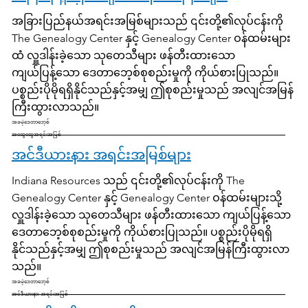
အခြားပြည်နယ်အရင်းအမြစ်များသည် ၎င်းတို့၏လုပ်ငန်းကို
The Genealogy Center နှင့် Genealogy Center ဝန်ထမ်းများ
ထံ လှူဒါန်းခဲ့သော သုတေသီများ ဖန်တီးထားသော
ကျယ်ပြန့်သော ဒေတာဘေ့စ်စုစည်းမှုကို ကိုယ်စားပြုသည်။
ပစ္စည်းပိုမိုရရှိနိုင်သည်နှင့်အမျှ ဤစုစည်းမှုသည် အလျင်အမြန်
ကြီးထွားလာသည်။
အခမဲ့ဒေတာဘေ့စ်
အထွေထွေအရင်းအမြစ်
အင်ဒီယားနား အရင်းအမြစ်များ
Indiana Resources သည် ၎င်းတို့၏လုပ်ငန်းကို The
Genealogy Center နှင့် Genealogy Center ဝန်ထမ်းများသို့
လှူဒါန်းခဲ့သော သုတေသီများ ဖန်တီးထားသော ကျယ်ပြန့်သော
ဒေတာဘေ့စ်စုစည်းမှုကို ကိုယ်စားပြုသည်။ ပစ္စည်းပိုမိုရရှိ
နိုင်သည်နှင့်အမျှ ဤစုစည်းမှုသည် အလျင်အမြန်ကြီးထွားလာ
သည်။
အခမဲ့ဒေတာဘေ့စ်
အင်ဒီယားနား အရင်းအမြစ်