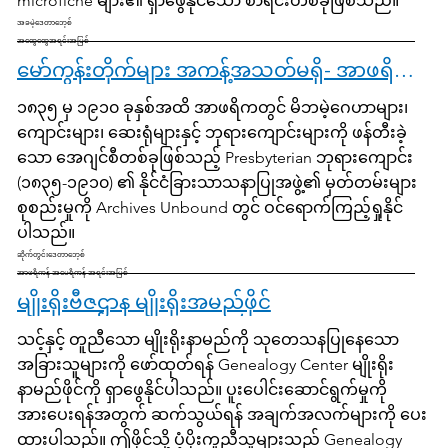
microfiche များ၏ ရှာဖွေနိုင်သော စာရင်းတစ်ခုဖြစ်သည်။
အခမဲ့ဒေတာဘေ့စ်
အထွေထွေအရင်းအမြစ်
မော်ကွန်းတိုက်များ အကန့်အသတ်မရှိ- အာဖရိကတွင် ဧဝံဂေလိတရားဟောပြောခြင်း- နိုင်ငံခြားသာသနာပြုဘုတ်အဖွဲ့၏ စာပေးစာယူများ
၁၈၃၅ မှ ၁၉၁၀ ခုနှစ်အထိ အာဖရိကတွင် မိဘမဲ့ဂေဟာများ၊
ကျောင်းများ၊ ဆေးရုံများနှင့် ဘုရားကျောင်းများကို ဖန်တီးခဲ့
သော အေဂျင်စီတစ်ခုဖြစ်သည့် Presbyterian ဘုရားကျောင်း
(၁၈၃၅-၁၉၁၀) ၏ နိုင်ငံခြားသာသနာပြုအဖွဲ့၏ မှတ်တမ်းများ
စုစည်းမှုကို Archives Unbound တွင် ဝင်ရောက်ကြည့်ရှုနိုင်
ပါသည်။
ဆိုက်တွင်းဒေတာဘေ့စ်
အာဖရိကန် အမေရိကန် အရင်းအမြစ်
မျိုးရိုးဗီဇဌာန မျိုးရိုးအမည်ဖိုင်
သင့်နှင့် တူညီသော မျိုးရိုးနာမည်ကို သုတေသနပြုနေသော
အခြားသူများကို ဖော်ထုတ်ရန် Genealogy Center မျိုးရိုး
နာမည်ဖိုင်ကို ရှာဖွေနိုင်ပါသည်။ ပူးပေါင်းဆောင်ရွက်မှုကို
အားပေးရန်အတွက် ဆက်သွယ်ရန် အချက်အလက်များကို ပေး
ထားပါသည်။ ဤဖိုင်သို့ ပံ့ပိုးကူညီသူများသည် Genealogy