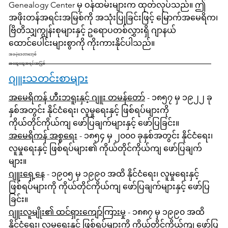
Genealogy Center မှ ဝန်ထမ်းများက ထုတ်လုပ်သည်။ ဤ
အဖိုးတန်အရင်းအမြစ်ကို အသုံးပြုခြင်းဖြင့် မြောက်အမေရိက၊
ဗြိတိသျှကျွန်းစုများနှင့် ဥရောပတစ်လွှားရှိ ဂျာနယ်
ထောင်ပေါင်းများစွာကို ကိုးကားနိုင်ပါသည်။
အခမဲ့ဒေတာဘေ့စ်
အထွေထွေအရင်းအမြစ်
ဂျူးသတင်းစာများ
အမေရိကန် ဟီးဘရူးနှင့် ဂျူး တမန်တော်
- ၁၈၅၇ မှ ၁၉၂၂ ခု
နှစ်အတွင်း နိုင်ငံရေး၊ လူမှုရေးနှင့် ဖြစ်ရပ်များကို
ကိုယ်တိုင်ကိုယ်ကျ ဖော်ပြချက်များနှင့် ဖော်ပြခြင်း။
အမေရိကန် အစ္စရေး
- ၁၈၅၄ မှ ၂၀၀၀ ခုနှစ်အတွင်း နိုင်ငံရေး၊
လူမှုရေးနှင့် ဖြစ်ရပ်များ၏ ကိုယ်တိုင်ကိုယ်ကျ ဖော်ပြချက်
များ။
ဂျူးရှေ့နေ
- ၁၉၀၅ မှ ၁၉၉၀ အထိ နိုင်ငံရေး၊ လူမှုရေးနှင့်
ဖြစ်ရပ်များကို ကိုယ်တိုင်ကိုယ်ကျ ဖော်ပြချက်များနှင့် ဖော်ပြ
ခြင်း။
ဂျူးလူမျိုး၏ ထင်ရှားကျော်ကြားမှု
- ၁၈၈၇ မှ ၁၉၉၀ အထိ
နိုင်ငံရေး၊ လူမှုရေးနှင့် ဖြစ်ရပ်များကို ကိုယ်တိုင်ကိုယ်ကျ ဖော်ပြ