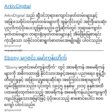
ArkivDigital
ArkivDigital သည် ဆွီဒင်ဘုရားကျောင်းမှတ်တမ်းများနှင့်
အခြားသမိုင်းဝင်မှတ်တမ်းများကို အွန်လိုင်းတွင် အကြီးမားဆုံး
ပုဂ္ဂလိကပံ့ပိုးပေးသူဖြစ်သည်။ ဤဆိုက်တွင် ဘုရားကျောင်း
မှတ်တမ်းများ၊ တရားရုံးမှတ်တမ်းများနှင့် အိမ်ခြံမြေစာရင်း
ကဲ့သို့သော သမိုင်းဝင်စာရွက်စာတမ်းအမျိုးမျိုး ပါဝင်သည်။
ဆိုက်တွင်းဒေတာဘေ့စ်
အထွေထွေအရင်းအမြစ်
Ebony မဂ္ဂဇင်း မော်ကွန်းတိုက်
"Ebony မဂ္ဂဇင်းမော်ကွန်းတိုက်" တွင် အာဖရိကန်-အမေရိကန်
များကို အဓိကထား၍ နိုင်ငံသားအခွင့်အရေး၊ ပညာရေး၊ စွန့်ဦး
တီထွင်မှုနှင့် အခြားလူမှုရေးဆိုင်ရာ အကြောင်းအရာများကို
လွှမ်းခြုံထားသည်။ ၎င်းတွင် ၁၉၄၅ ခုနှစ်မှ ၂၀၁၄ ခုနှစ်အထိ
ပထမဆုံးထုတ်ဝေသည့် အာဖရိကန်-အမေရိကန်ယဉ်ကျေးမှုကို
ကျယ်ပြန့်သောအမြင်ဖြင့် ပံ့ပိုးပေးသည့် စာစောင်ပေါင်း ၈၀၀
ကျော် ပါဝင်သည်။
ဆိုက်တွင်းဒေတာဘေ့စ်