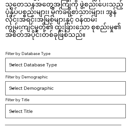
သုတေသနအတွေ့အကြုံကို ဖွဲ့စည်းပေးသည့်
ပုံနှိပ်ပစ္စည်းများ၊ မိုက်ခရိုစာသားများ၊ အွန်
လိုင်းအရင်းအမြစ်များနှင့် ဝန်ထမ်း
ကျွမ်းကျင်မှုတို့၏ ထူးခြားသော စုစည်းမှု၏
အစိတ်အပိုင်းတစ်ခုဖြစ်သည်။
Filter by Database Type
Filter by Demographic
Filter by Title