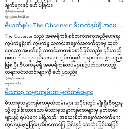
ချက်များနှင့် ဖော်ပြခြင်း။
ဆိုက်တွင်းဒေတာဘေ့စ်
ဂျူးလူမျိုးအရင်းအမြစ်များ
ဗီယက်နမ်--The Observer: ဗီယက်နမ်ရှိ အမေရိကန်စစ်သားအတွက် သတင်းများ၊ ၁၉၆၂-၁၉၇၃ [မှတ်တမ်းများ မပါဝင်ပါ]
The Observer သည် အမေရိကန် စစ်ဘက်အကူအညီပေးရေး
ကွပ်ကဲမှုရုံး၏ ကွပ်ကဲမှု သတင်းအချက်အလက်ဌာနမှ ထုတ်
ဝေသော အပတ်စဉ် သတင်းစာတစ်စောင်ဖြစ်သည်။ ၎င်းသည်
စစ်ဘက်အကူအညီပေးရေး ကွပ်ကဲမှု၏ တရားဝင်အဖွဲ့အစည်း
ဖြစ်ပြီး ဗီယက်နမ်ရှိ အမေရိကန်တပ်များနှင့်ပတ်သက်သည့်
တရားဝင်သတင်းများကို ဖော်ပြသည်။
ဆိုက်တွင်းဒေတာဘေ့စ်
အာရှအရင်းအမြစ်
မိသားစု သမ္မာကျမ်းစာ မှတ်တမ်းများ
မိသားစုသမ္မာကျမ်းစာမှတ်တမ်းများ အပိုင်းတွင် မျိုးရိုးဗီဇဌာန
သို့ လှူဒါန်းထားသော မိသားစုသမ္မာကျမ်းစာများမှ မှတ်တမ်း
များနှင့် ရုပ်ပုံများ ပါရှိသည်။ အသေးစိတ်အချက်အလက်များ
တွင် မွေးဖွားခြင်း၊ အိမ်ထောင်ပြုခြင်းနှင့် သေဆုံးခြင်းအပြင်