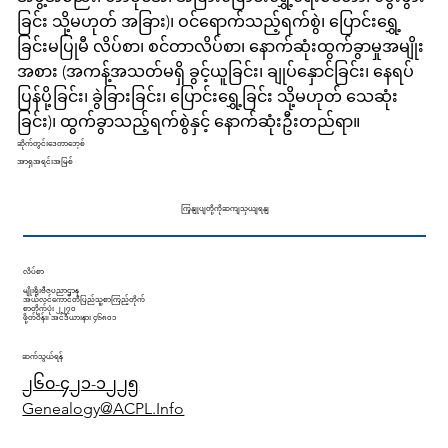
ခြင်း သို့မဟုတ် အခြား)၊ ဝင်ရောက်သည့်ရက်စွဲ၊ ပြောင်းရွှေ့
ခြင်းမပြုမီ လိပ်စာ၊ စင်တာလိပ်စာ၊ နောက်ဆုံးထွက်ခွာမှုအမျိုး
အစား (အကန့်အသတ်မရှိ ခွင့်ယူခြင်း၊ ချုပ်နှောင်ခြင်း၊ နေရပ်
ပြန်ပို့ခြင်း၊ ခွဲခြားခြင်း၊ ပြောင်းရွှေ့ခြင်း သို့မဟုတ် သေဆုံး
ခြင်း)၊ ထွက်ခွာသည့်ရက်စွဲနှင့် နောက်ဆုံးဦးတည်ရာ။
ဆိုက်တွင်းဒေတာဘေ့စ်
အာရှအရင်းအမြစ်
ကြှနျုပျတို့ကိုဆကျသှယျရနျ
လိပ်စာ
မျိုးရိုးဗီဇပညာဌာန
အယ်လင်ကောင်တီပြည်သူ့စာကြည့်တိုက်
စာတိုက်ပုံး ၂၂၇၀
ဖို့တ်ဝိန်း၊ အင်ဒီယားနား ၄၆၈၀၁
ဆက်သွယ်ရန်
၂၆၀-၄၂၁-၁၂၂၅
Genealogy@ACPL.Info