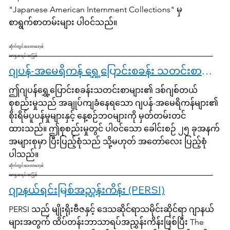
"Japanese American Internment Collections" မှ
စာရွက်စာတမ်းများ ပါဝင်သည်။
ဆိုက်တွင်းဒေတာဘေ့စ်
အာရှအရင်းအမြစ်
ဂျပန်-အမေရိကန် ရွှေ့ပြောင်းစခန်း သတင်းစာများ- နေ့စဉ်ဘဝအပေါ် ရှုထောင့်များ [မှတ်တမ်းများ မပါဝင်ပါ]
ဤဂျပန်ရွှေ့ပြောင်းစခန်းသတင်းစာများ၏ ဒစ်ဂျစ်တယ်
စုစည်းမှုသည် အချုပ်ကျခံနေရသော ဂျပန်-အမေရိကန်များ၏
စိုးရိမ်ပူပန်မှုများနှင့် နေ့စဉ်ဘဝများကို မှတ်တမ်းတင်
ထားသည်။ ဤစုစည်းမှုတွင် ပါဝင်သော ခေါင်းစဉ် ၂၅ ခုအနက်
အများစုမှာ ပြီးပြည့်စုံသည် သို့မဟုတ် အတော်လေး ပြည့်စုံ
ပါသည်။
ဆိုက်တွင်းဒေတာဘေ့စ်
အာရှအရင်းအမြစ်
ဂျာနယ်ရင်းမြစ်အညွှန်းကိန်း (PERSI)
PERSI သည် မျိုးရိုးဗီဇနှင့် ဒေသဆိုင်ရာသမိုင်းဆိုင်ရာ ဂျာနယ်
များအတွက် ထိပ်တန်းဘာသာရပ်အညွှန်းကိန်းဖြစ်ပြီး The