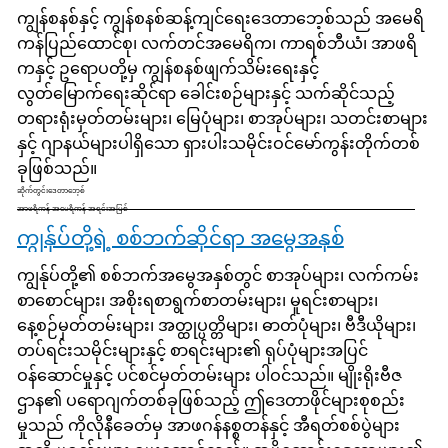
ကျွန်စနစ်နှင့် ကျွန်စနစ်ဆန့်ကျင်ရေးဒေတာဘေ့စ်သည် အမေရိ
ကန်ပြည်ထောင်စု၊ လက်တင်အမေရိက၊ ကာရစ်ဘီယံ၊ အာဖရိ
ကနှင့် ဥရောပတို့မှ ကျွန်စနစ်ဖျက်သိမ်းရေးနှင့်
လွတ်မြောက်ရေးဆိုင်ရာ ခေါင်းစဉ်များနှင့် သက်ဆိုင်သည့်
တရားရုံးမှတ်တမ်းများ၊ မြေပုံများ၊ စာအုပ်များ၊ သတင်းစာများ
နှင့် ဂျာနယ်များပါရှိသော ရှားပါးသမိုင်းဝင်မော်ကွန်းတိုက်တစ်
ခုဖြစ်သည်။
ဆိုက်တွင်းဒေတာဘေ့စ်
အာဖရိကန် အမေရိကန် အရင်းအမြစ်
ကျွန်ုပ်တို့ရဲ့ စစ်ဘက်ဆိုင်ရာ အမွေအနှစ်
ကျွန်ုပ်တို့၏ စစ်ဘက်အမွေအနှစ်တွင် စာအုပ်များ၊ လက်ကမ်း
စာစောင်များ၊ အစိုးရစာရွက်စာတမ်းများ၊ မူရင်းစာများ၊
နေ့စဉ်မှတ်တမ်းများ၊ အတ္ထုပ္ပတ္တိများ၊ ဓာတ်ပုံများ၊ ဗီဒီယိုများ၊
တပ်ရင်းသမိုင်းများနှင့် စာရင်းများ၏ ရုပ်ပုံများအပြင်
ဝန်ဆောင်မှုနှင့် ပင်စင်မှတ်တမ်းများ ပါဝင်သည်။ မျိုးရိုးဗီဇ
ဌာန၏ ပရောဂျက်တစ်ခုဖြစ်သည့် ဤဒေတာဖိုင်များစုစည်း
မှုသည် ကိုလိုနီခေတ်မှ အာဖဂန်နစ္စတန်နှင့် အီရတ်စစ်ပွဲများ