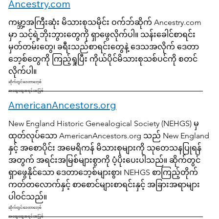
Ancestry.com
ကမ္ဘာ့အကြီးဆုံး မိသားစုသမိုင်း ဝက်ဘ်ဆိုက် Ancestry.com
မှာ သင့်ရဲ့ဘိုးဘွားတွေကို ရှာဖွေလိုက်ပါ။ သန်းခေါင်စာရင်း
မှတ်တမ်းတွေ၊ ခရီးသည်စာရင်းတွေနဲ့ ဒေသအလိုက် ဒေတာ
ဘေ့စ်တွေကို ကြည့်ရှုပြီး ကိုယ်ပိုင်မိသားစုသစ်ပင်ကို စတင်
လိုက်ပါ။
ဆိုက်တွင်းဒေတာဘေ့စ်
အထွေထွေအရင်းအမြစ်
AmericanAncestors.org
New England Historic Genealogical Society (NEHGS) မှ
ထုတ်လုပ်သော AmericanAncestors.org သည် New England
နှင့် အစောပိုင်း အမေရိကန် မိသားစုများကို သုတေသနပြုရန်
အတွက် အရင်းအမြစ်များစွာကို ပံ့ပိုးပေးပါသည်။ ဆိုက်တွင်
ရှာဖွေနိုင်သော ဒေတာဘေ့စ်များစွာ၊ NEHGS စာကြည့်တိုက်
ကတ်တလောက်နှင့် စာစောင်များစာရင်းနှင့် အခြားအရာများ
ပါဝင်သည်။
ဆိုက်တွင်းဒေတာဘေ့စ်
အထွေထွေအရင်းအမြစ်