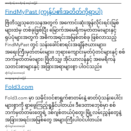
အာဖရိကန် အမေရိကန် အရင်းအမြစ်
FindMyPast (ကျွန်ုပ်၏အတိတ်ကိုရှာပါ)
ဗြိတိသျှသုတေသနအတွက် အကောင်းဆုံးအွန်လိုင်းရင်းမြစ်
များထဲမှ တစ်ခုဖြစ်ပြီး မြောက်အမေရိကမှတ်တမ်းများနှင့်
ရုပ်ပုံများအတွက် အဓိကအရင်းအမြစ်တစ်ခု ဖြစ်လာသည့်
FindMyPast တွင် သန်းခေါင်စာရင်းအချိန်ဇယားများ၊
အရေးကြီးမှတ်တမ်းများ၊ ဘုရားကျောင်းမှတ်ပုံတင်များနှင့် စစ်
ဘက်မှတ်တမ်းများ၊ ဗြိတိသျှ၊ အိုင်ယာလန်နှင့် အမေရိကန်
သတင်းစာများနှင့် အခြားအရာများစွာ ပါဝင်သည်။
ဆိုက်တွင်းဒေတာဘေ့စ်
အထွေထွေအရင်းအမြစ်
Fold3.com
Fold3.com မှာ သမိုင်းဝင်စာရွက်စာတမ်းနဲ့ ဓာတ်ပုံသန်းပေါင်း
များစွာကို ရှာဖွေကြည့်ရှုနိုင်ပါတယ်။ ဒီဒေတာဘေ့စ်မှာ စစ်
ဘက်မှတ်တမ်းတွေရဲ့ ဒစ်ဂျစ်တယ်ပုံတွေ၊ မြို့လမ်းညွှန်တွေနဲ့
အခြားအရင်းအမြစ်တွေ အများကြီးပါဝင်ပါတယ်။
ဆိုက်တွင်းဒေတာဘေ့စ်