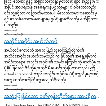
ခြင်း၊ သေဆုံးမှုနှင့် အခြားတရားရုံးမှတ်တမ်းများ အညွှန်းများ
အပြင် အာဖရိကန်-အမေရိကန်ပစ္စည်းများ ပါဝင်သော်လည်း
၎င်းတို့နှင့်သာ ကန့်သတ်မထားပါ။ မီးသတ်သမားစုဆောင်းမှု
နှင့် ဒေသခံသေတမ်းစာများမှ ရုပ်ပုံများကိုလည်း ဖော်ပြထား
ပါသည်။
အခမဲ့ဒေတာဘေ့စ်
အင်ဒီယားနား အရင်းအမြစ်
အသိုင်းအဝိုင်း အယ်လ်ဘမ်
အယ်လင်ကောင်တီ အများပြည်သူစာကြည့်တိုက်၏
အသိုင်းအဝိုင်းအယ်လ်ဘမ်သည် ကျွန်ုပ်တို့၏ အရှေ့မြောက်
အင်ဒီယားနား အသိုင်းအဝိုင်း၏ သမိုင်းကြောင်းကို ဓာတ်ပုံများ၊
ပုံနှိပ်ခြင်းနှင့် ဗီဒီယိုများတွင် မီးမောင်းထိုးပြထားသည်။ ဤ
virtual scrapbook သည် အသိုင်းအဝိုင်းမှ ပံ့ပိုးကူညီမှုများနှင့်
အတူ ဆက်လက်ကြီးထွားလျက်ရှိသည်။
အခမဲ့ဒေတာဘေ့စ်
အင်ဒီယားနား အရင်းအမြစ်
အသုံးပြုနိုင်သော မော်ကွန်းတိုက်များ အာဖရိကန် အမေရိကန် သတင်းစာများ
The Christian Recorder (1861-1891, 1893-1902), The