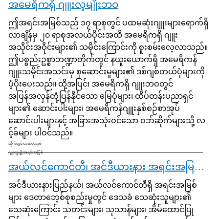
အမေရိကရှိ ဂျူးလူမျိုးဘဝ
ဤအရင်းအမြစ်သည် ၁၇ ရာစုတွင် ပထမဆုံးဂျူးများရောက်ရှိ
လာချိန်မှ ၂၀ ရာစုအလယ်ပိုင်းအထိ အမေရိကရှိ ဂျူး
အသိုင်းအဝိုင်းများ၏ သမိုင်းကြောင်းကို စူးစမ်းလေ့လာသည်။
ဤပစ္စည်းဥစ္စာဘဏ္ဍာတိုက်တွင် နယူးယောက်ရှိ အမေရိကန်
ဂျူးသမိုင်းအသင်းမှ စုဆောင်းမှုများ၏ ဒစ်ဂျစ်တယ်ပုံများကို
ပံ့ပိုးပေးသည်။ ထို့အပြင်၊ အမေရိကရှိ ဂျူးဘဝတွင်
အပြန်အလှန်တုံ့ပြန်နိုင်သော မြေပုံများ၊ ထိပ်တန်းပညာရှင်
များ၏ ဆောင်းပါးများ၊ အမေရိကန်ဂျူးနှစ်စဉ်စာအုပ်
ဆောင်းပါးများနှင့် အခြားအသုံးဝင်သော ဝဘ်ဆိုက်များသို့ လ
င့်ခ်များ ပါဝင်သည်။
ဆိုက်တွင်းဒေတာဘေ့စ်
ဂျူးလူမျိုးအရင်းအမြစ်
အယ်လင်ကောင်တီ၊ အင်ဒီယားနား အရင်းအမြစ်များ
အင်ဒီယားနားပြည်နယ်၊ အယ်လင်ကောင်တီရှိ အရင်းအမြစ်
များ ဒေတာဘေ့စ်စုစည်းမှုတွင် ဒေသခံ သေဆုံးသူများ၏
သေဆုံးကြောင်း သတင်းများ၊ သုသာန်များ၊ အိမ်ထောင်ပြု