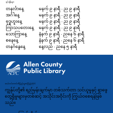
ဖွင့်ချိန်များ
တနင်္လာနေ့
မနက် ၉ နာရီ - ည ၉ နာရီ
အင်္ဂါနေ့
မနက် ၉ နာရီ - ည ၉ နာရီ
ဗုဒ္ဓဟူးနေ့
မနက် ၉ နာရီ - ည ၉ နာရီ
ကြာသပတေးနေ့
မနက် ၉ နာရီ - ည ၉ နာရီ
သောကြာနေ့
နံနက် ၉ နာရီ - ညနေ ၆ နာရီ
စနေနေ့
နံနက် ၉ နာရီ - ညနေ ၆ နာရီ
တနင်္ဂနွေနေ့
နေ့လည် - ညနေ ၅ နာရီ
အယ်လင်ကောင်တီပြည်သူ့စာကြည့်တိုက်
ကျွန်ုပ်တို့၏ ရည်မှန်းချက်မှာ တစ်သက်တာ သင်ယူမှုနှင့် ရှာဖွေ
တွေ့ရှိမှုများမှတစ်ဆင့် အသိုင်းအဝိုင်းကို ကြွယ်ဝစေရန်ဖြစ်
သည်။