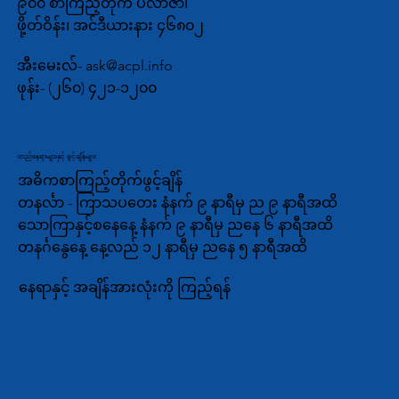
၉၀၀ စာကြည့်တိုက် ပလာဇာ၊
ဖို့တ်ဝိန်း၊ အင်ဒီယားနား ၄၆၈၀၂
အီးမေးလ်-
ask@acpl.info
ဖုန်း-
(၂၆၀) ၄၂၁-၁၂၀၀
တည်နေရာများနှင့် ဖွင့်ချိန်များ
အဓိကစာကြည့်တိုက်ဖွင့်ချိန်
တနင်္လာ - ကြာသပတေး နံနက် ၉ နာရီမှ ည ၉ နာရီအထိ
သောကြာနှင့်စနေနေ့ နံနက် ၉ နာရီမှ ညနေ ၆ နာရီအထိ
တနင်္ဂနွေနေ့ နေ့လည် ၁၂ နာရီမှ ညနေ ၅ နာရီအထိ
နေရာနှင့် အချိန်အားလုံးကို ကြည့်ရန်