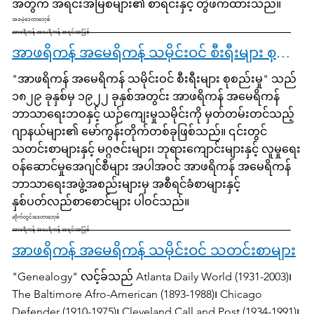
အတွက် အရင်းအမြစ်များ၏ စာရင်းနှင့် တွဲဖက်ထားသည်။
အခမဲ့ဒေတာဘေ့စ်
အာဖရိကန် အမေရိကန် အရင်းအမြစ်
အာဖရိကန် အမေရိကန် သမိုင်းဝင် စီးရီးများ စုစည်းမှု
"အာဖရိကန် အမေရိကန် သမိုင်းဝင် စီးရီးများ စုစည်းမှု" သည်
၁၈၂၉ ခုနှစ်မှ ၁၉၂၂ ခုနှစ်အတွင်း အာဖရိကန် အမေရိကန်
ဘာသာရေးဘဝနှင့် ယဉ်ကျေးမှုသမိုင်းကို မှတ်တမ်းတင်သည့်
ဂျာနယ်များ၏ မော်ကွန်းတိုက်တစ်ခုဖြစ်သည်။ ၎င်းတွင်
သတင်းစာများနှင့် မဂ္ဂဇင်းများ၊ ဘုရားကျောင်းများနှင့် လူမှုရေး
ဝန်ဆောင်မှုအေဂျင်စီများ အပါအဝင် အာဖရိကန် အမေရိကန်
ဘာသာရေးအဖွဲ့အစည်းများမှ အစီရင်ခံစာများနှင့်
နှစ်ပတ်လည်စာစောင်များ ပါဝင်သည်။
ဆိုက်တွင်းဒေတာဘေ့စ်
အာဖရိကန် အမေရိကန် အရင်းအမြစ်
အာဖရိကန် အမေရိကန် သမိုင်းဝင် သတင်းစာများ
"Genealogy" လင့်ခ်သည် Atlanta Daily World (1931-2003)၊
The Baltimore Afro-American (1893-1988)၊ Chicago
Defender (1910-1975)၊ Cleveland Call and Post (1934-1991)၊