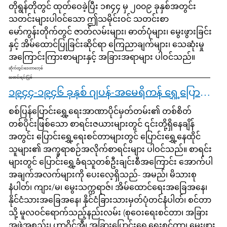
တိုရွန်တိုတွင် ထုတ်ဝေခဲ့ပြီး ၁၈၄၄ မှ ၂၀၀၉ ခုနှစ်အတွင်း
သတင်းများပါဝင်သော ဤသမိုင်းဝင် သတင်းစာ
မော်ကွန်းတိုက်တွင် ဇာတ်လမ်းများ၊ ဓာတ်ပုံများ၊ မွေးဖွားခြင်း
နှင့် အိမ်ထောင်ပြုခြင်းဆိုင်ရာ ကြေညာချက်များ၊ သေဆုံးမှု
အကြောင်းကြားစာများနှင့် အခြားအရာများ ပါဝင်သည်။
ဆိုက်တွင်းဒေတာဘေ့စ်
သတင်းရင်းမြစ်
၁၉၄၄-၁၉၄၆ ခုနှစ် ဂျပန်-အမေရိကန် ရွှေ့ပြောင်းရေးစင်တာများ၊ နောက်ဆုံးတာဝန်ခံမှုစာရင်းများ [မှတ်တမ်းများ အကန့်အသတ်မရှိ]
စစ်ပြန်ပြောင်းရွှေ့ရေးအာဏာပိုင်မှတ်တမ်း၏ တစ်စိတ်
တစ်ပိုင်းဖြစ်သော စာရင်းဇယားများတွင် ၎င်းတို့ရှိနေချိန်
အတွင်း ပြောင်းရွှေ့ရေးစင်တာများတွင် ပြောင်းရွှေ့နေထိုင်
သူများ၏ အက္ခရာစဉ်အလိုက်စာရင်းများ ပါဝင်သည်။ စာရင်း
များတွင် ပြောင်းရွှေ့ခံရသူတစ်ဦးချင်းစီအကြောင်း အောက်ပါ
အချက်အလက်များကို ပေးလေ့ရှိသည်- အမည်၊ မိသားစု
နံပါတ်၊ ကျား/မ၊ မွေးသက္ကရာဇ်၊ အိမ်ထောင်ရေးအခြေအနေ၊
နိုင်ငံသားအခြေအနေ၊ နိုင်ငံခြားသားမှတ်ပုံတင်နံပါတ်၊ စင်တာ
သို့ မူလဝင်ရောက်သည့်နည်းလမ်း (စုဝေးရေးစင်တာ၊ အခြား
အဖွဲ့အစည်း၊ ဟာဝိုင်အီ၊ အခြားပြောင်းရွှေ့ရေးစင်တာ၊ မွေးဖွား