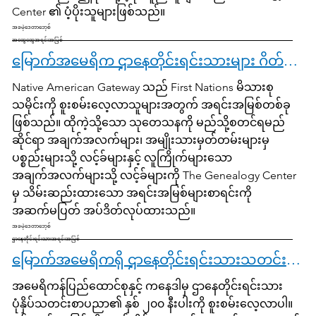
Center ၏ ပံ့ပိုးသူများဖြစ်သည်။
အခမဲ့ဒေတာဘေ့စ်
အထွေထွေအရင်းအမြစ်
မြောက်အမေရိက ဌာနေတိုင်းရင်းသားများ ဂိတ်ဝေး
Native American Gateway သည် First Nations မိသားစု
သမိုင်းကို စူးစမ်းလေ့လာသူများအတွက် အရင်းအမြစ်တစ်ခု
ဖြစ်သည်။ ထိုကဲ့သို့သော သုတေသနကို မည်သို့စတင်ရမည်
ဆိုင်ရာ အချက်အလက်များ၊ အမျိုးသားမှတ်တမ်းများမှ
ပစ္စည်းများသို့ လင့်ခ်များနှင့် လူကြိုက်များသော
အချက်အလက်များသို့ လင့်ခ်များကို The Genealogy Center
မှ သိမ်းဆည်းထားသော အရင်းအမြစ်များစာရင်းကို
အဆက်မပြတ် အပ်ဒိတ်လုပ်ထားသည်။
အခမဲ့ဒေတာဘေ့စ်
ဌာနေတိုင်းရင်းသားအရင်းအမြစ်
မြောက်အမေရိကရှိ ဌာနေတိုင်းရင်းသားသတင်းစာများ
အမေရိကန်ပြည်ထောင်စုနှင့် ကနေဒါမှ ဌာနေတိုင်းရင်းသား
ပုံနှိပ်သတင်းစာပညာ၏ နှစ် ၂၀၀ နီးပါးကို စူးစမ်းလေ့လာပါ။