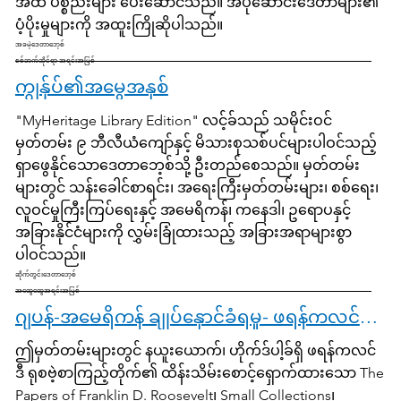
အထိ ပစ္စည်းများ ပေးဆောင်သည်။ အပိုဆောင်းဒေတာများ၏
ပံ့ပိုးမှုများကို အထူးကြိုဆိုပါသည်။
အခမဲ့ဒေတာဘေ့စ်
စစ်ဘက်ဆိုင်ရာ အရင်းအမြစ်
ကျွန်ုပ်၏အမွေအနှစ်
"MyHeritage Library Edition" လင့်ခ်သည် သမိုင်းဝင်
မှတ်တမ်း ၉ ဘီလီယံကျော်နှင့် မိသားစုသစ်ပင်များပါဝင်သည့်
ရှာဖွေနိုင်သောဒေတာဘေ့စ်သို့ ဦးတည်စေသည်။ မှတ်တမ်း
များတွင် သန်းခေါင်စာရင်း၊ အရေးကြီးမှတ်တမ်းများ၊ စစ်ရေး၊
လူဝင်မှုကြီးကြပ်ရေးနှင့် အမေရိကန်၊ ကနေဒါ၊ ဥရောပနှင့်
အခြားနိုင်ငံများကို လွှမ်းခြုံထားသည့် အခြားအရာများစွာ
ပါဝင်သည်။
ဆိုက်တွင်းဒေတာဘေ့စ်
အထွေထွေအရင်းအမြစ်
ဂျပန်-အမေရိကန် ချုပ်နှောင်ခံရမှု- ဖရန်ကလင် ဒီ ရုစဗဲ့ စာကြည့်တိုက်၏ မှတ်တမ်းများ (မှတ်တမ်းများ အကန့်အသတ်မရှိ)
ဤမှတ်တမ်းများတွင် နယူးယောက်၊ ဟိုက်ဒ်ပါ့ခ်ရှိ ဖရန်ကလင်
ဒီ ရုစဗဲ့စာကြည့်တိုက်၏ ထိန်းသိမ်းစောင့်ရှောက်ထားသော The
Papers of Franklin D. Roosevelt၊ Small Collections၊