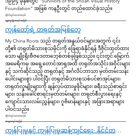
၁၉၉၄ ခုနှစ်တွင် “Survivors of the Shoah Visual History
Foundation” အဖြစ် ကနဦးတွင် တည်ထောင်ခဲ့သည်။
ဆိုက်တွင်းဒေတာဘေ့စ်
ဂျူးလူမျိုးအရင်းအမြစ်
ကျွန်တော့်ရဲ့ တရုတ်အမြစ်တွေ
My China Roots သည် တရုတ်အနွယ်ဝင်များအတွက် ၎င်း
တို့၏ တရုတ်မိသားစုသမိုင်းကို ခြေရာခံနိုင်ရန် ဒီဇိုင်းထုတ်ထား
သော မျိုးရိုးဗီဇဒေတာဘေ့စ်တစ်ခုဖြစ်သည်။ ၎င်းတွင် မြောက်
အမေရိကမှ အရှေ့တောင်အာရှအထိ တရုတ်အသိုင်းအဝိုင်းများ
နှင့် သက်ဆိုင်သည့် တရုတ်နှင့် အင်္ဂလိပ်ဘာသာ မှတ်တမ်းသန်း
ပေါင်းများစွာ ပါဝင်ပြီး တရုတ်မိသားစုသစ်ပင်စာအုပ်များ၊
တရုတ်လူမျိုးများကို ချန်လှပ်ထားမှုဖိုင်များ၊ ခရီးသည်စာရင်း
များ၊ သန်းခေါင်စာရင်းမှတ်တမ်းများ၊ တရုတ်စီးပွားရေးနှင့်
ကျောင်းသားလမ်းညွှန်များ၊ ဂူဗိမာန်များနှင့် အခြားအရာများ
ပါဝင်သည်။
ဆိုက်တွင်းဒေတာဘေ့စ်
အာရှအရင်းအမြစ်
ကျွန်ပြုမှုနှင့် ကျွန်ပြုမှုဆန့်ကျင်ရေး- နိုင်ငံတကာမော်ကွန်းတိုက်