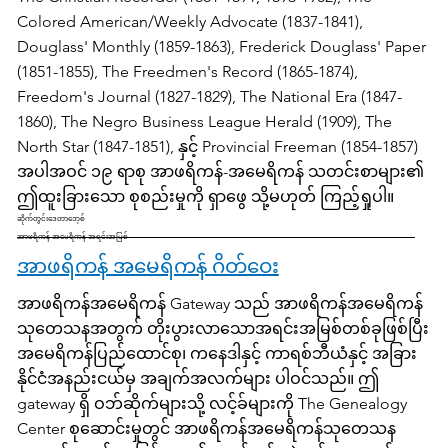
Colored American/Weekly Advocate (1837-1841),
Douglass' Monthly (1859-1863), Frederick Douglass' Paper
(1851-1855), The Freedmen's Record (1865-1874),
Freedom's Journal (1827-1829), The National Era (1847-
1860), The Negro Business League Herald (1909), The
North Star (1847-1851), နှင့် Provincial Freeman (1854-1857)
အပါအဝင် ၁၉ ရာစု အာဖရိကန်-အမေရိကန် သတင်းစာများ၏
ဤထူးခြားသော စုစည်းမှုကို ရှာဖွေ သို့မဟုတ် ကြည့်ရှုပါ။
ဆိုက်တွင်းဒေတာဘေ့စ်
အာဖရိကန် အမေရိကန် အရင်းအမြစ်
အာဖရိကန် အမေရိကန် ဂိတ်ဝေး
အာဖရိကန်အမေရိကန် Gateway သည် အာဖရိကန်အမေရိကန်
သုတေသနအတွက် တိုးပွားလာသောအရင်းအမြစ်တစ်ခုဖြစ်ပြီး
အမေရိကန်ပြည်ထောင်စု၊ ကနေဒါနှင့် ကာရစ်ဘီယံနှင့် အခြား
နိုင်ငံအနည်းငယ်မှ အချက်အလက်များ ပါဝင်သည်။ ဤ
gateway ရှိ ဝဘ်ဆိုက်များသို့ လင့်ခ်များကို The Genealogy
Center စုဆောင်းမှုတွင် အာဖရိကန်အမေရိကန်သုတေသန