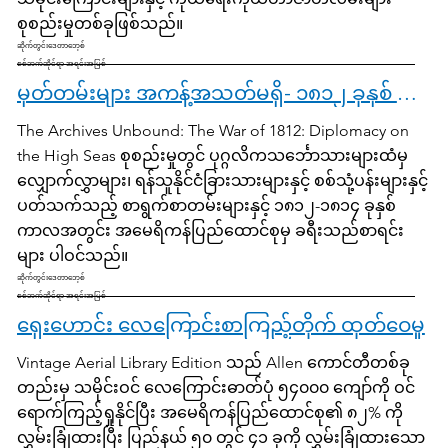
စုစည်းမှုတစ်ခုဖြစ်သည်။
ဆိုက်တွင်းဒေတာဘေ့စ်
စစ်ဘက်ဆိုင်ရာ အရင်းအမြစ်
မှတ်တမ်းများ အကန့်အသတ်မရှိ- ၁၈၁၂ ခုနှစ် စစ်ပွဲ- ပင်လယ်ပြင်တွင် သံတမန်ရေး
The Archives Unbound: The War of 1812: Diplomacy on
the High Seas စုစည်းမှုတွင် ပုဂ္ဂလိကသင်္ဘောသားများထံမှ
လျှောက်လွှာများ၊ ရန်သူနိုင်ငံခြားသားများနှင့် စစ်သုံ့ပန်းများနှင့်
ပတ်သက်သည့် စာရွက်စာတမ်းများနှင့် ၁၈၁၂-၁၈၁၄ ခုနှစ်
ကာလအတွင်း အမေရိကန်ပြည်ထောင်စုမှ ခရီးသည်စာရင်း
များ ပါဝင်သည်။
ဆိုက်တွင်းဒေတာဘေ့စ်
စစ်ဘက်ဆိုင်ရာ အရင်းအမြစ်
ရှေးဟောင်း လေကြောင်းစာကြည့်တိုက် ထုတ်ဝေမှု
Vintage Aerial Library Edition သည် Allen ကောင်တီတစ်ခု
တည်းမှ သမိုင်းဝင် လေကြောင်းဓာတ်ပုံ ၅၄၀၀၀ ကျော်ကို ဝင်
ရောက်ကြည့်ရှုနိုင်ပြီး အမေရိကန်ပြည်ထောင်စု၏ ၈၂% ကို
လွှမ်းခြုံထားပြီး ပြည်နယ် ၅၀ တွင် ၄၁ ခုကို လွှမ်းခြုံထားသော