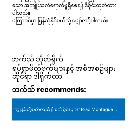
သော အကျိုးသက်ရောက်မှုရှိစေရန် ဒီဇိုင်းထုတ်ထား
ပါသည်။
မကြာခင်မှာ ပြန်ဆုံနိုင်မယ်လို့ မျှော်လင့်ပါတယ်။
ဘက်သ် ဘိုတ်ရိုက်
ရပ်ရွာမိတ်ဖက်များနှင့် အစီအစဉ်များ
ဆိုင်ရာ ဒါရိုက်တာ
ဘက်သ်
recommends:
"ကျွန်ုပ်တို့ပတ်လည်ရှိ စက်ဝိုင်းများ" Brad Montague ရေးသားသည်