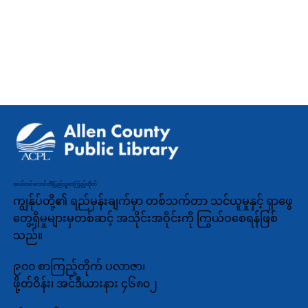
အယ်လင်ကောင်တီပြည်သူ့စာကြည့်တိုက်
ကျွန်ုပ်တို့၏ ရည်မှန်းချက်မှာ တစ်သက်တာ သင်ယူမှုနှင့် ရှာဖွေ
တွေ့ရှိမှုများမှတစ်ဆင့် အသိုင်းအဝိုင်းကို ကြွယ်ဝစေရန်ဖြစ်
သည်။
၉၀၀ စာကြည့်တိုက် ပလာဇာ၊
ဖို့တ်ဝိန်း၊ အင်ဒီယားနား ၄၆၈၀၂