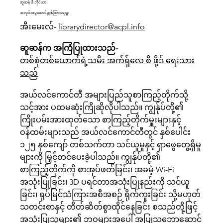
ဆူဆန် ပီ ဘိုင်ယာ
အလုပ်အမှုဆောင်ညွှန်ကြားရေးမှူး
အီးမေးလ်-
librarydirector@acpl.info
ဆူဆန်က အကြံပြုထားသည်-
တစ်စုံတစ်ယောက်ရဲ့သမီး အက်ရှ်လေ စီ ဖို့ဒ် ရေးသား
သည်
အယ်လင်ကောင်တီ အများပြည်သူစာကြည့်တိုက်သို့
သင့်အား ပထမဆုံးကြိုဆိုလိုပါသည်။ ကျွန်ုပ်တို့၏
ကြိုးပမ်းအားထုတ်သော စာကြည့်တိုက်မှူးများနှင့်
ဝန်ထမ်းများသည် အယ်လင်ကောင်တီတွင် နှစ်ပေါင်း
၁၂၅ နှစ်ကျော် တစ်သက်တာ သင်ယူမှုနှင့် ရှာဖွေတွေ့ရှိမှု
များကို မြှင့်တင်ပေးခဲ့ပါသည်။ ကျွန်ုပ်တို့၏
စာကြည့်တိုက်ကို စာအုပ်ဖတ်ခြင်း၊ အခမဲ့ Wi-Fi
အသုံးပြုခြင်း၊ 3D ပရင်တာအသုံးပြုနည်းကို သင်ယူ
ခြင်း၊ ရုပ်မြင်သံကြားအစီအစဉ် ရိုက်ကူးခြင်း သို့မဟုတ်
သတင်းစာနှင့် တိတ်ဆိတ်စွာထိုင်နေခြင်း စသည်တို့ဖြင့်
အသုံးပြုသူများ၏ ဘဝများအပေါ် အပြုသဘောဆောင်