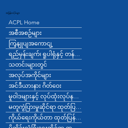
အမြန်လင့်ခ်များ
ACPL Home
အစီအစဉ်များ
ကြှနျုပျအကောငျ့
ရည်မှန်းချက်၊ ရူပါရုံနှင့် တန်ဖိုးများ
သတင်းများတွင်
အလုပ်အကိုင်များ
အင်ဒီယားနား ဂိတ်ဝေး
မူဝါဒများနှင့် လုပ်ထုံးလုပ်နည်းများ
မတူကွဲပြားမှုဆိုင်ရာ ထုတ်ပြန်ချက်
ကိုယ်ရေးကိုယ်တာ ထုတ်ပြန်ချက်