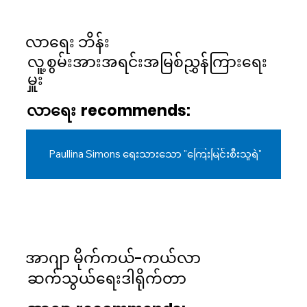
လာရေး ဘိန်း
လူ့စွမ်းအားအရင်းအမြစ်ညွှန်ကြားရေး
မှူး
လာရေး
recommends:
Paullina Simons ရေးသားသော "ကြေးမြင်းစီးသူရဲ"
အာဂျာ မိုက်ကယ်-ကယ်လာ
ဆက်သွယ်ရေးဒါရိုက်တာ