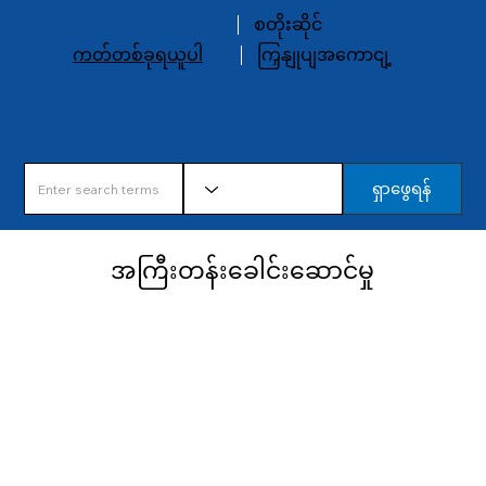
စတိုးဆိုင်
ကတ်တစ်ခုရယူပါ
ကြှနျုပျအကောငျ့
ရှာဖွေရန်
အကြီးတန်းခေါင်းဆောင်မှု