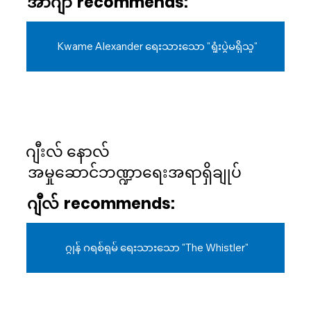
အာဂျာ
recommends:
Kwame Alexander ရေးသားသော "ရှုံးပွဲမရှိသူ"
ဂျီးလ် နောလ်
အမှုဆောင်ဘဏ္ဍာရေးအရာရှိချုပ်
ဂျီလ်
recommends:
ဂျွန် ဂရစ်ရှမ် ရေးသားသော "The Whistler"