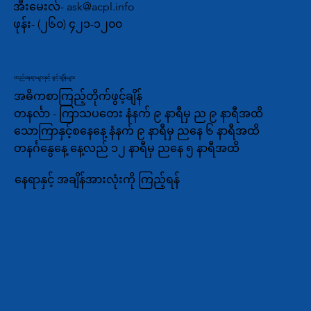
အီးမေးလ်-
ask@acpl.info
ဖုန်း-
(၂၆၀) ၄၂၁-၁၂၀၀
တည်နေရာများနှင့် ဖွင့်ချိန်များ
အဓိကစာကြည့်တိုက်ဖွင့်ချိန်
တနင်္လာ - ကြာသပတေး နံနက် ၉ နာရီမှ ည ၉ နာရီအထိ
သောကြာနှင့်စနေနေ့ နံနက် ၉ နာရီမှ ညနေ ၆ နာရီအထိ
တနင်္ဂနွေနေ့ နေ့လည် ၁၂ နာရီမှ ညနေ ၅ နာရီအထိ
နေရာနှင့် အချိန်အားလုံးကို ကြည့်ရန်