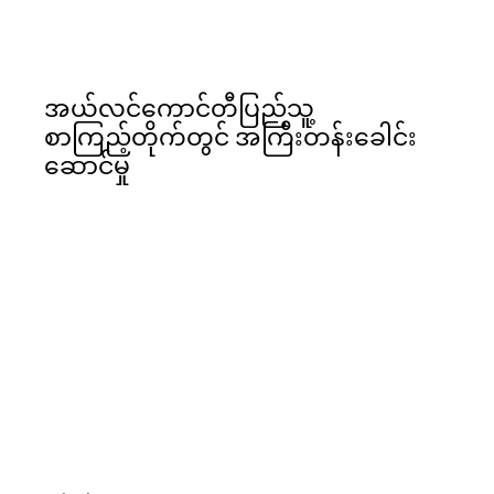
အယ်လင်ကောင်တီပြည်သူ့
စာကြည့်တိုက်တွင် အကြီးတန်းခေါင်း
ဆောင်မှု