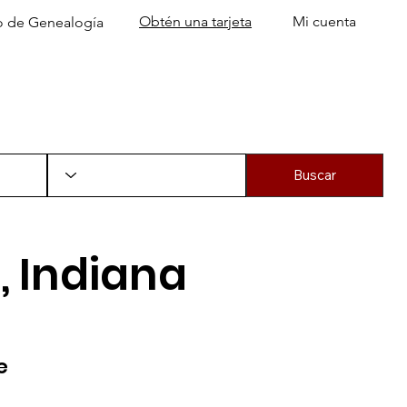
Obtén una tarjeta
Mi cuenta
o de Genealogía
Programas y más
Página de inicio de ACPL
Buscar
, Indiana
e