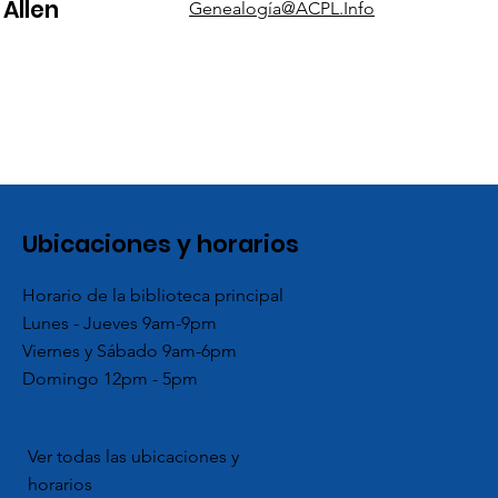
 Allen
Genealogía@ACPL.Info
Ubicaciones y horarios
Horario de la biblioteca principal
Lunes - Jueves 9am-9pm
Viernes y Sábado 9am-6pm
Domingo 12pm - 5pm
Ver todas las ubicaciones y
horarios