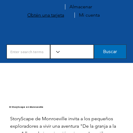
Almacenar
Obtén una tarjeta
Mi cuenta
Buscar
El StoryScape en Monroeville
StoryScape de Monroeville invita a los pequeños
exploradores a vivir una aventura "De la granja a la