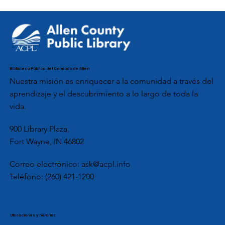
Biblioteca Pública del Condado de Allen
Nuestra misión es enriquecer a la comunidad a través del
aprendizaje y el descubrimiento a lo largo de toda la
vida.
900 Library Plaza,
Fort Wayne, IN 46802
Correo electrónico:
ask@acpl.info
Teléfono:
(260) 421-1200
Ubicaciones y horarios