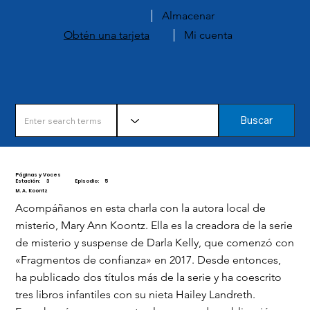
Almacenar
Obtén una tarjeta
Mi cuenta
Buscar
Páginas y Voces
Estación:
3
Episodio:
5
M. A. Koontz
Acompáñanos en esta charla con la autora local de
misterio, Mary Ann Koontz. Ella es la creadora de la serie
de misterio y suspense de Darla Kelly, que comenzó con
«Fragmentos de confianza» en 2017. Desde entonces,
ha publicado dos títulos más de la serie y ha coescrito
tres libros infantiles con su nieta Hailey Landreth.