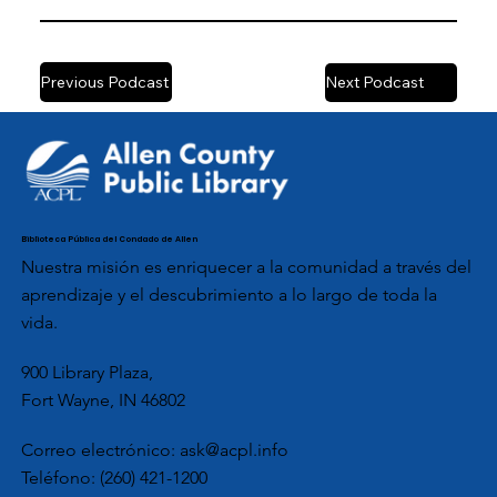
Previous Podcast
Next Podcast
Biblioteca Pública del Condado de Allen
Nuestra misión es enriquecer a la comunidad a través del
aprendizaje y el descubrimiento a lo largo de toda la
vida.
900 Library Plaza,
Fort Wayne, IN 46802
Correo electrónico:
ask@acpl.info
Teléfono:
(260) 421-1200