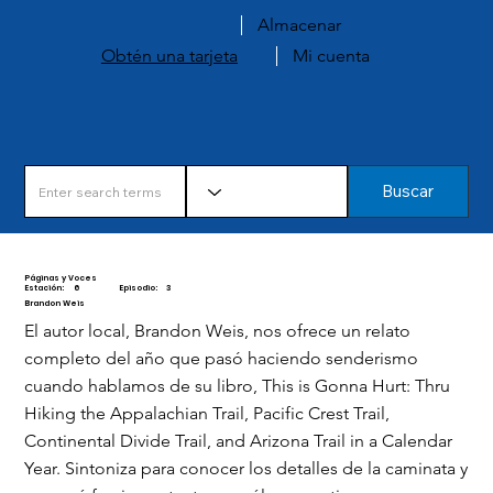
Almacenar
Obtén una tarjeta
Mi cuenta
Buscar
Páginas y Voces
Estación:
6
Episodio:
3
Brandon Weis
El autor local, Brandon Weis, nos ofrece un relato
completo del año que pasó haciendo senderismo
cuando hablamos de su libro, This is Gonna Hurt: Thru
Hiking the Appalachian Trail, Pacific Crest Trail,
Continental Divide Trail, and Arizona Trail in a Calendar
Year. Sintoniza para conocer los detalles de la caminata y