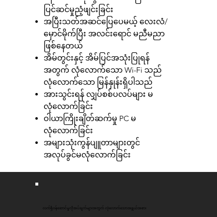
ပြင်ဆင်မှုညံ့ဖျင်းခြင်း
အပြီးသတ်အဆင်ပြေပေမယ့် လေးလံ/
မှောင်မိုက်ပြီး အလင်းရောင် မညီမညာ
ဖြစ်နေတယ်
အိမ်တွင်းနှင့် အိမ်ပြင်အသုံးပြုရန်
အတွက် လုံလောက်သော Wi-Fi သည်
လုံလောက်သော မြန်နှုန်းရှိပါသည်
အားသွင်းရန် လျှပ်စစ်ပလပ်များ မ
လုံလောက်ခြင်း
ဝါယာကြိုးချိတ်ဆက်မှု PC မ
လုံလောက်ခြင်း
အများသုံးကွန်ပျူတာများတွင်
အလုပ်ခွင်မလုံလောက်ခြင်း
လက်ရှိဝန်ဆောင်မှုလိုအပ်ချက်များအတွက် လုံလောက်သောအရွယ်အစား