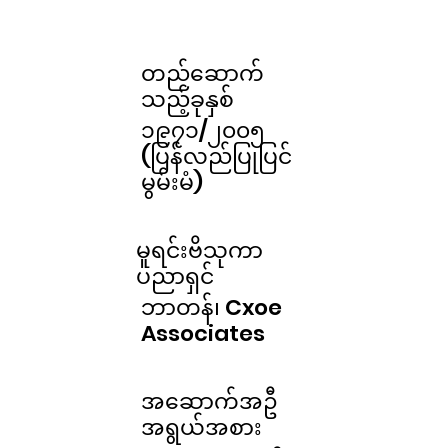
တည်ဆောက်
သည့်ခုနှစ်
၁၉၇၁/၂၀၀၅
(ပြန်လည်ပြုပြင်
မွမ်းမံ)
မူရင်းဗိသုကာ
ပညာရှင်
ဘာတန်၊ Cxoe
Associates
အဆောက်အဦ
အရွယ်အစား