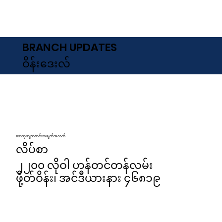
BRANCH UPDATES
ဝိန်းဒေးလ်
ယေဘုယျသတင်းအချက်အလက်
လိပ်စာ
၂၂၀၀ လိုဝါ ဟန်တင်တန်လမ်း
ဖို့တ်ဝိန်း၊ အင်ဒီယားနား ၄၆၈၁၉