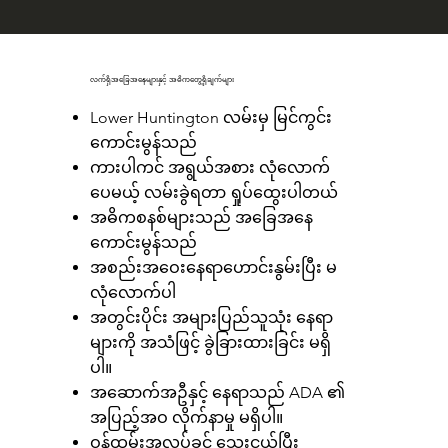
လက်ရှိအခြေအနေများနှင့် အဓိကတွေ့ရှိချက်များ
Lower Huntington လမ်းမှ မြင်ကွင်း
ကောင်းမွန်သည်
ကားပါကင် အရွယ်အစား လုံလောက်
ပေမယ့် လမ်းခွဲရတာ ရှုပ်ထွေးပါတယ်
အဓိကစနစ်များသည် အခြေအနေ
ကောင်းမွန်သည်
အစည်းအဝေးနေရာဟောင်းနွမ်းပြီး မ
လုံလောက်ပါ
အတွင်းပိုင်း အများပြည်သူသုံး နေရာ
များကို အသံဖြင့် ခွဲခြားထားခြင်း မရှိ
ပါ။
အဆောက်အဦနှင့် နေရာသည် ADA ၏
အပြည့်အဝ လိုက်နာမှု မရှိပါ။
ဝန်ထမ်းအလုပ်ခွင် သေးငယ်ပြီး