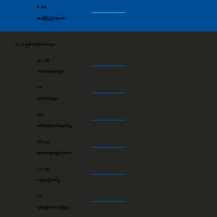
5.98
အချိန်ပြည့်ဝန်ထမ်း
၂၀၂၀ ခုနှစ် စာရင်းအင်းများ
၄၈,၂၁၉
တံခါးအရေအတွက်
26
အစီအစဉ်များ
185
အစီအစဉ်တက်ရောက်မှု
၅၆,၈၄၄
စုဆောင်းမှုအရွယ်အစား
၇၇,၀၉၃
သွေးလည်ပတ်မှု
20
ကွန်ပျူတာအသုံးပြုမှု