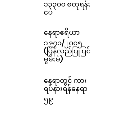
၁၃၃၀၀ စတုရန်း
ပေ
နေရာဧရိယာ
၁၉၇၁/၂၀၀၅
(ပြန်လည်ပြုပြင်
မွမ်းမံ)
နေရာတွင် ကား
ရပ်နားရန်နေရာ
၅၉