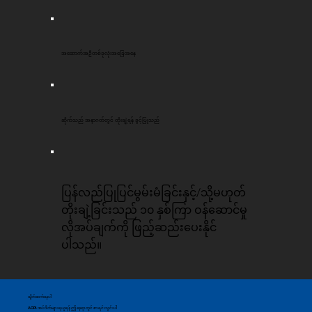
အဆောက်အဦတစ်ခုလုံးအခြေအနေ
ဆိုက်သည် အနာဂတ်တွင် တိုးချဲ့ရန် ခွင့်ပြုသည်
ပြန်လည်ပြုပြင်မွမ်းမံခြင်းနှင့်/သို့မဟုတ်
တိုးချဲ့ခြင်းသည် ၁၀ နှစ်ကြာ ဝန်ဆောင်မှု
လိုအပ်ချက်ကို ဖြည့်ဆည်းပေးနိုင်
ပါသည်။
ချိတ်ဆက်နေပါ
ACPL အပ်ဒိတ်များရယူရန် ဤနေရာတွင် စာရင်းသွင်းပါ