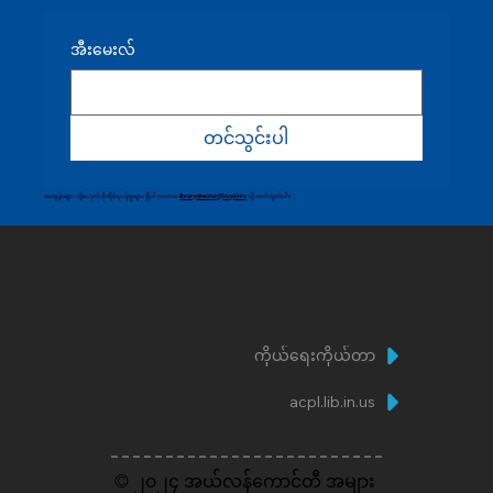
အီးမေးလ်
တင်သွင်းပါ
မေးခွန်းများ သို့မဟုတ် စိုးရိမ်ပူပန်မှုများ ရှိပါသလား။
librarydirector@acpl.info
သို့ ဆက်သွယ်ပါ။
ကိုယ်ရေးကိုယ်တာ
acpl.lib.in.us
© ၂၀၂၄ အယ်လန်ကောင်တီ အများ