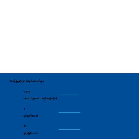
စီမံခန့်ခွဲမှုဆိုင်ရာ အချက်အလက်များ
၇,၄၄၃
ဝန်ဆောင်မှုပေးသောလူဦးရေ (၃ မိုင်)
6
ဖွင့်ရက်/အပတ်
57
ဖွင့်ချိန်/အပတ်