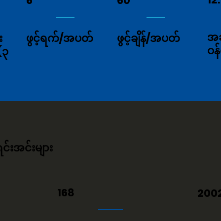
6
60
အချ
း
ဖွင့်ရက်/အပတ်
ဖွင့်ချိန်/အပတ်
ဝန
(၃
ရင်းအင်းများ
168
200