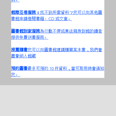
料。
館際互借服務：
找不到所需資料？您可以向其他圖
書館申請借閱書籍、CD 或文章。
圖書館到家服務
為行動不便或無法親身到館的讀者
提供免費送書服務。
推薦購書
您可以向圖書館建議購買某本書，我們會
盡量納入館藏
預約圖書
最多可預約 10 件資料，當可取用時會通知
您。 