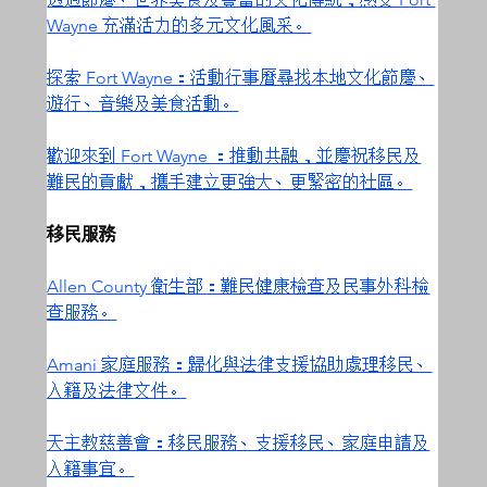
Wayne 充滿活力的多元文化風采。
探索 Fort Wayne：活動行事曆尋找本地文化節慶、
遊行、音樂及美食活動。
歡迎來到 Fort Wayne ：推動共融，並慶祝移民及
難民的貢獻，攜手建立更強大、更緊密的社區。
移民服務
Allen County 衛生部：難民健康檢查及民事外科檢
查服務。
Amani 家庭服務：歸化與法律支援協助處理移民、
入籍及法律文件。
天主教慈善會：移民服務、支援移民、家庭申請及
入籍事宜。