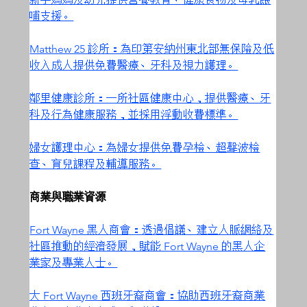
哺支援。
Matthew 25 診所：為印第安納州東北部無保險及低
收入成人提供免費醫療、牙科及視力護理。
鄰里健康診所：一所社區健康中心，提供醫療、牙
科及行為健康服務，並採用浮動收費標準。
婦女護理中心：為婦女提供免費孕檢、超聲波檢
查、育兒課程及輔導服務。
商業與職業資源
Fort Wayne 黑人商會：透過倡議、建立人脈網絡及
社區推動的經濟發展，賦能 Fort Wayne 的黑人企
業家及專業人士。
大 Fort Wayne 西班牙裔商會：協助西班牙裔商業