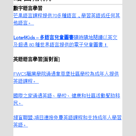
數字語言學習
芒果語言課程提供70多種語言，學習英語或任何其
他語言。 
Lote4Kids – 多語言兒童圖書
隨時隨地閱讀以英文
及超過 80 種世界語言提供的電子兒童圖書！
英語語言學習[面對面]
FWCS職業學院通過韋恩堡社區學校為成年人提供
英語課程。 
國際之家通過英語、學校、健康和社區活動幫助移
民。
掃盲聯盟-項目連接免費英語課程和支持成年人學習
英語。