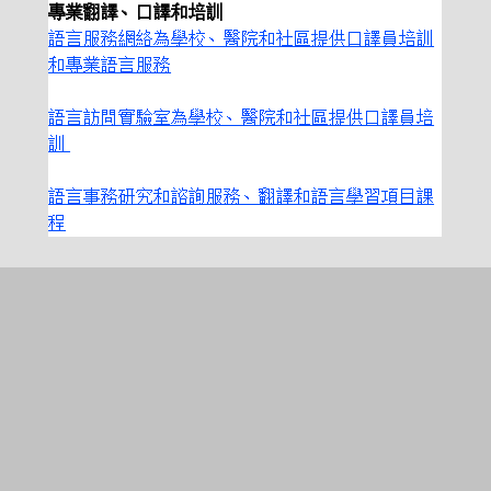
專業翻譯、口譯和培訓
語言服務網絡為學校、醫院和社區提供口譯員培訓
和專業語言服務
語言訪問實驗室為學校、醫院和社區提供口譯員培
訓 
語言事務研究和諮詢服務、翻譯和語言學習項目課
程