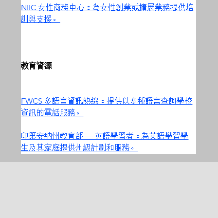
NIIC 女性商務中心：為女性創業或擴展業務提供培
訓與支援。
教育資源
FWCS 多語言資訊熱線：提供以多種語言查詢學校
資訊的電話服務。
印第安納州教育部 — 英語學習者：為英語學習學
生及其家庭提供州級計劃和服務。