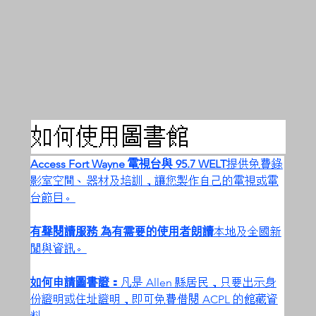
如何使用圖書館
Access Fort Wayne 電視台與 95.7 WELT
提供免費錄
影室空間、器材及培訓，讓您製作自己的電視或電
台節目。
有聲閱讀服務 為有需要的使用者朗讀
本地及全國新
聞與資訊。
如何申請圖書證：
凡是 Allen 縣居民，只要出示身
份證明或住址證明，即可免費借閱 ACPL 的館藏資