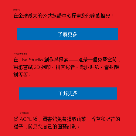
族譜中心
在全球最大的公共族譜中心探索您的家族歷史！
了解更多
工作室 @ 圖書館
在 The Studio 創作與探索——這是一個免費空間，
讓您嘗試 3D 列印、播客錄音、裁剪貼紙、雷射雕
刻等等。
了解更多
種子圖書館
從 ACPL 種子圖書館免費獲取蔬菜、香草和野花的
種子，開展您自己的園藝計劃。