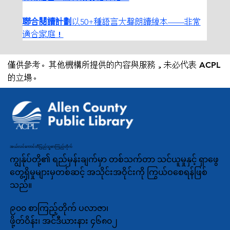
聯合閱讀計劃
以50+種語言大聲朗讀繪本——非常
適合家庭！
僅供參考。其他機構所提供的內容與服務，未必代表 ACPL
的立場。
အယ်လင်ကောင်တီပြည်သူ့စာကြည့်တိုက်
ကျွန်ုပ်တို့၏ ရည်မှန်းချက်မှာ တစ်သက်တာ သင်ယူမှုနှင့် ရှာဖွေ
တွေ့ရှိမှုများမှတစ်ဆင့် အသိုင်းအဝိုင်းကို ကြွယ်ဝစေရန်ဖြစ်
သည်။
၉၀၀ စာကြည့်တိုက် ပလာဇာ၊
ဖို့တ်ဝိန်း၊ အင်ဒီယားနား ၄၆၈၀၂