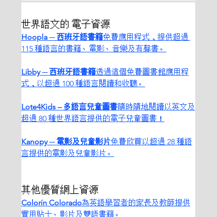
世界語文的 電子資源
Hoopla ─ 西班牙語書籍
免費應用程式，提供超過 
115 種語言的書籍、電影、音樂及有聲書。
Libby ─ 西班牙語書籍
透過這個免費圖書館應用程
式，以超過 100 種語言閱讀和收聽。
Lote4Kids – 多語言兒童圖書
隨時隨地閱讀以英文及
超過 80 種世界語言提供的電子兒童圖書！
Kanopy ─ 電影及兒童影片
免費欣賞以超過 28 種語
言提供的電影及兒童影片。
其他優質網上資源
Colorín Colorado
為英語學習者的家長及教師提供
實用貼士、影片及雙語書籍。