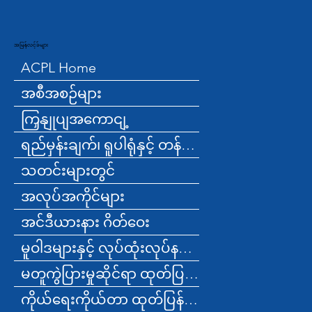
အမြန်လင့်ခ်များ
ACPL Home
အစီအစဉ်များ
ကြှနျုပျအကောငျ့
ရည်မှန်းချက်၊ ရူပါရုံနှင့် တန်ဖိုးများ
သတင်းများတွင်
အလုပ်အကိုင်များ
အင်ဒီယားနား ဂိတ်ဝေး
မူဝါဒများနှင့် လုပ်ထုံးလုပ်နည်းများ
မတူကွဲပြားမှုဆိုင်ရာ ထုတ်ပြန်ချက်
ကိုယ်ရေးကိုယ်တာ ထုတ်ပြန်ချက်