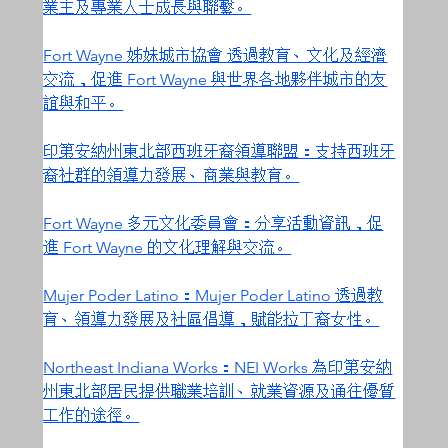
業主及專業人士成長與聯繫。
Fort Wayne 姊妹城市協會 透過教育、文化及經濟
交流，促進 Fort Wayne 與世界各地夥伴城市的友
誼與和平。
印第安納州東北部西班牙裔領導聯盟：支持西班牙
裔社群的領導力發展、商業與教育。
Fort Wayne 多元文化委員會：分享活動資訊，促
進 Fort Wayne 的文化理解與交流。
Mujer Poder Latino：Mujer Poder Latino 透過教
育、領導力發展及社區倡導，賦能拉丁裔女性。
Northeast Indiana Works：NEI Works 為印第安納
州東北部居民提供職業培訓、就業資源及通往優質
工作的途徑。