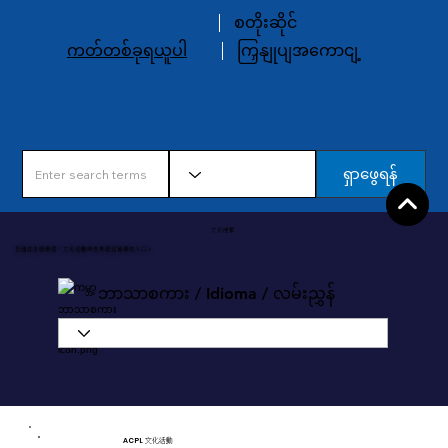
စတိုးဆိုင်
ကတ်တစ်ခုရယူပါ
ကြှနျုပျအကောငျ့
ရှာဖွေရန်
文化連繫
您通往多語學習、文化活動與世界語言資源的入口！
ဘာသာစကား / Idioma / လမ်းညွှန်
ACPL 文化活動