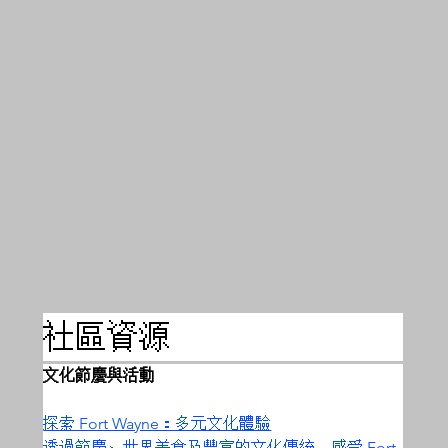
社區資源
文化節慶與活動
探索 Fort Wayne：多元文化體驗
透過節慶、世界美食及豐富的文化傳統，感受 Fort 