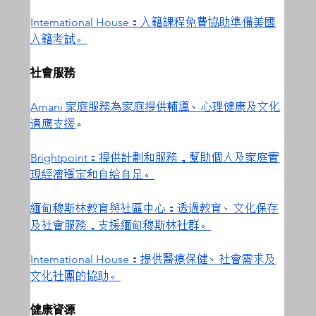
International House：入籍課程免費協助準備美國
入籍考試。
社會服務
Amani 家庭服務為家庭提供輔導、心理健康及文化
適應支援
。
Brightpoint：提供計劃和服務，幫助個人及家庭實
現經濟穩定和自給自足。
緬甸穆斯林教育與社區中心：透過教育、文化保存
及社會服務，支援緬甸穆斯林社群。
International House：提供醫療保健、社會需求及
文化社團的協助。
健康資源