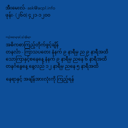
အီးမေးလ်-
ask@acpl.info
ဖုန်း-
(၂၆၀) ၄၂၁-၁၂၀၀
တည်နေရာများနှင့် ဖွင့်ချိန်များ
အဓိကစာကြည့်တိုက်ဖွင့်ချိန်
တနင်္လာ - ကြာသပတေး နံနက် ၉ နာရီမှ ည ၉ နာရီအထိ
သောကြာနှင့်စနေနေ့ နံနက် ၉ နာရီမှ ညနေ ၆ နာရီအထိ
တနင်္ဂနွေနေ့ နေ့လည် ၁၂ နာရီမှ ညနေ ၅ နာရီအထိ
နေရာနှင့် အချိန်အားလုံးကို ကြည့်ရန်