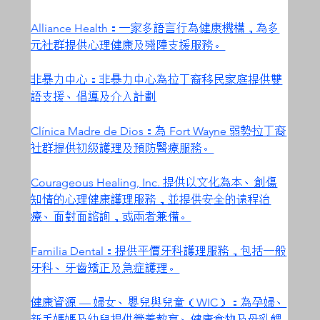
Alliance Health：一家多語言行為健康機構，為多
元社群提供心理健康及殘障支援服務。
非暴力中心：非暴力中心為拉丁裔移民家庭提供雙
語支援、倡導及介入計劃
Clínica Madre de Dios：為 Fort Wayne 弱勢拉丁裔
社群提供初級護理及預防醫療服務。
Courageous Healing, Inc. 提供以文化為本、創傷
知情的心理健康護理服務，並提供安全的遠程治
療、面對面諮詢，或兩者兼備。
Familia Dental：提供平價牙科護理服務，包括一般
牙科、牙齒矯正及急症護理。
健康資源 — 婦女、嬰兒與兒童（WIC）：為孕婦、
新手媽媽及幼兒提供營養教育、健康食物及母乳餵