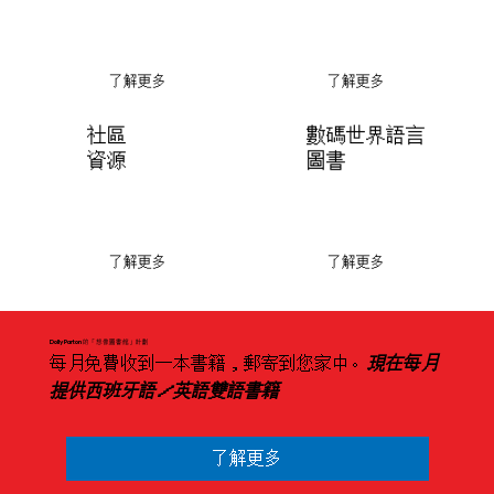
了解更多
了解更多
數碼世界語言
社區
圖書
資源
了解更多
了解更多
Dolly Parton 的「想像圖書館」計劃
每月免費收到一本書籍，郵寄到您家中。
現在每月
提供西班牙語／英語雙語書籍
了解更多