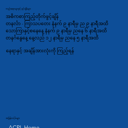
တည်နေရာများနှင့် ဖွင့်ချိန်များ
အဓိကစာကြည့်တိုက်ဖွင့်ချိန်
တနင်္လာ - ကြာသပတေး နံနက် ၉ နာရီမှ ည ၉ နာရီအထိ
သောကြာနှင့်စနေနေ့ နံနက် ၉ နာရီမှ ညနေ ၆ နာရီအထိ
တနင်္ဂနွေနေ့ နေ့လည် ၁၂ နာရီမှ ညနေ ၅ နာရီအထိ
နေရာနှင့် အချိန်အားလုံးကို ကြည့်ရန်
အမြန်လင့်ခ်များ
ACPL Home