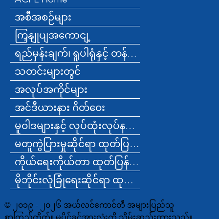
အစီအစဉ်များ
ကြှနျုပျအကောငျ့
ရည်မှန်းချက်၊ ရူပါရုံနှင့် တန်ဖိုးများ
သတင်းများတွင်
အလုပ်အကိုင်များ
အင်ဒီယားနား ဂိတ်ဝေး
မူဝါဒများနှင့် လုပ်ထုံးလုပ်နည်းများ
မတူကွဲပြားမှုဆိုင်ရာ ထုတ်ပြန်ချက်
ကိုယ်ရေးကိုယ်တာ ထုတ်ပြန်ချက်
မိုဘိုင်းလုံခြုံရေးဆိုင်ရာ ထုတ်ပြန်ချက်
© ၂၀၁၉ - ၂၀၂၆ အယ်လင်ကောင်တီ အများပြည်သူ
စာကြည့်တိုက်။ မူပိုင်ခွင့်အားလုံးကို သိမ်းဆည်းထားသည်။