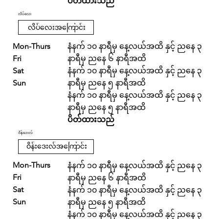
ပိတ်ထားသည်
လိပ်လေး
လိပ်လေးအကြောင်း
Mon-Thurs
နံနက် ၁၀ နာရီမှ နေ့လယ်အထိ နှင့် ညနေ ၃
Fri
နာရီမှ ညနေ ၆ နာရီအထိ
Sat
နံနက် ၁၀ နာရီမှ နေ့လယ်အထိ နှင့် ညနေ ၃
Sun
နာရီမှ ညနေ ၅ နာရီအထိ
နံနက် ၁၀ နာရီမှ နေ့လယ်အထိ နှင့် ညနေ ၃
နာရီမှ ညနေ ၅ နာရီအထိ
ပိတ်ထားသည်
ဝိန်းဒေးလ်
ဝိန်းဒေးလ်အကြောင်း
Mon-Thurs
နံနက် ၁၀ နာရီမှ နေ့လယ်အထိ နှင့် ညနေ ၃
Fri
နာရီမှ ညနေ ၆ နာရီအထိ
Sat
နံနက် ၁၀ နာရီမှ နေ့လယ်အထိ နှင့် ညနေ ၃
Sun
နာရီမှ ညနေ ၅ နာရီအထိ
နံနက် ၁၀ နာရီမှ နေ့လယ်အထိ နှင့် ညနေ ၃