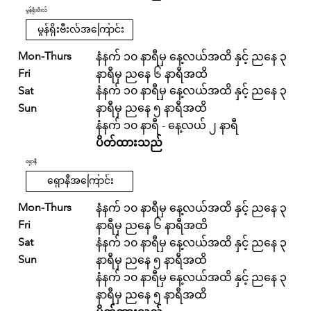
မွန်ရိုးဗီးလ်
မွန်ရိုးဗီးလ်အကြောင်း
Mon-Thurs
နံနက် ၁၀ နာရီမှ နေ့လယ်အထိ နှင့် ညနေ ၃
Fri
နာရီမှ ညနေ ၆ နာရီအထိ
Sat
နံနက် ၁၀ နာရီမှ နေ့လယ်အထိ နှင့် ညနေ ၃
Sun
နာရီမှ ညနေ ၅ နာရီအထိ
နံနက် ၁၀ နာရီ - နေ့လယ် ၂ နာရီ
ပိတ်ထားသည်
ရှောနီ
ရှောနီအကြောင်း
Mon-Thurs
နံနက် ၁၀ နာရီမှ နေ့လယ်အထိ နှင့် ညနေ ၃
Fri
နာရီမှ ညနေ ၆ နာရီအထိ
Sat
နံနက် ၁၀ နာရီမှ နေ့လယ်အထိ နှင့် ညနေ ၃
Sun
နာရီမှ ညနေ ၅ နာရီအထိ
နံနက် ၁၀ နာရီမှ နေ့လယ်အထိ နှင့် ညနေ ၃
နာရီမှ ညနေ ၅ နာရီအထိ