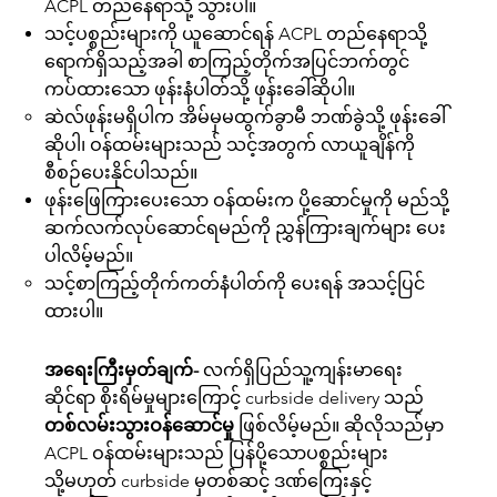
ACPL တည်နေရာသို့ သွားပါ။
သင့်ပစ္စည်းများကို ယူဆောင်ရန် ACPL တည်နေရာသို့
ရောက်ရှိသည့်အခါ စာကြည့်တိုက်အပြင်ဘက်တွင်
ကပ်ထားသော ဖုန်းနံပါတ်သို့ ဖုန်းခေါ်ဆိုပါ။
ဆဲလ်ဖုန်းမရှိပါက အိမ်မှမထွက်ခွာမီ ဘဏ်ခွဲသို့ ဖုန်းခေါ်
ဆိုပါ၊ ဝန်ထမ်းများသည် သင့်အတွက် လာယူချိန်ကို
စီစဉ်ပေးနိုင်ပါသည်။
ဖုန်းဖြေကြားပေးသော ဝန်ထမ်းက ပို့ဆောင်မှုကို မည်သို့
ဆက်လက်လုပ်ဆောင်ရမည်ကို ညွှန်ကြားချက်များ ပေး
ပါလိမ့်မည်။
သင့်စာကြည့်တိုက်ကတ်နံပါတ်ကို ပေးရန် အသင့်ပြင်
ထားပါ။
အရေးကြီးမှတ်ချက်-
လက်ရှိပြည်သူ့ကျန်းမာရေး
ဆိုင်ရာ စိုးရိမ်မှုများကြောင့် curbside delivery သည်
တစ်လမ်းသွားဝန်ဆောင်မှု
ဖြစ်လိမ့်မည်။ ဆိုလိုသည်မှာ
ACPL ဝန်ထမ်းများသည် ပြန်ပို့သောပစ္စည်းများ
သို့မဟုတ် curbside မှတစ်ဆင့် ဒဏ်ကြေးနှင့်