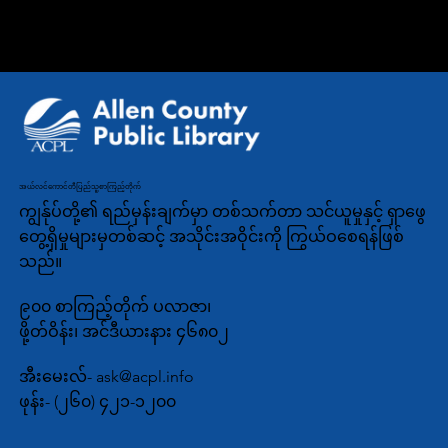
အတွင်း (260) 421-1240
သို့ ဖုန်းခေါ်ဆိုပါ။
အယ်လင်ကောင်တီပြည်သူ့စာကြည့်တိုက်
ကျွန်ုပ်တို့၏ ရည်မှန်းချက်မှာ တစ်သက်တာ သင်ယူမှုနှင့် ရှာဖွေ
တွေ့ရှိမှုများမှတစ်ဆင့် အသိုင်းအဝိုင်းကို ကြွယ်ဝစေရန်ဖြစ်
သည်။
၉၀၀ စာကြည့်တိုက် ပလာဇာ၊
ဖို့တ်ဝိန်း၊ အင်ဒီယားနား ၄၆၈၀၂
အီးမေးလ်-
ask@acpl.info
ဖုန်း-
(၂၆၀) ၄၂၁-၁၂၀၀