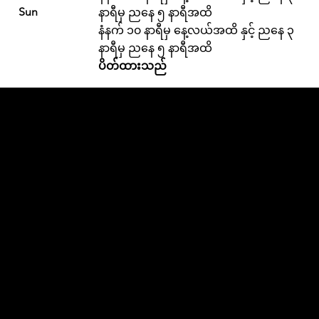
Sun
နာရီမှ ညနေ ၅ နာရီအထိ
နံနက် ၁၀ နာရီမှ နေ့လယ်အထိ နှင့် ညနေ ၃
နာရီမှ ညနေ ၅ နာရီအထိ
ပိတ်ထားသည်
အကူအညီ လိုအပ်ပါ
သလား။
လမ်းဘေးပို့ဆောင်မှုနှင့်
ပတ်သက်သည့် မေးခွန်း
များရှိပါက ကျွန်ုပ်တို့၏
လည်ပတ်မှုဝန်ဆောင်မှု
ဝန်ထမ်းများကို
circulationask@acpl
.lib.in.us
တွင် ဆက်သွယ်
ပါ သို့မဟုတ်
စာကြည့်တိုက်ဖွင့်ချိန်