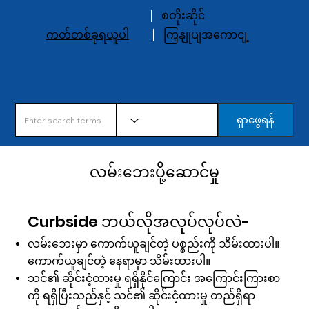
စတိုးဆိုင်
ကတ်တစ်ခုရယူပါ
ကြှနျုပျအကောငျ့
ရှာဖွေရန်
လမ်းဘေးပို့ဆောင်မှု
Curbside ဘယ်လိုအလုပ်လုပ်လဲ-
လမ်းဘေးမှာ ကောက်ယူချင်တဲ့ ပစ္စည်းကို သိမ်းထားပါ။
ကောက်ယူချင်တဲ့ နေရာမှာ သိမ်းထားပါ။
သင်၏ ဆိုင်းငံ့ထားမှု ရရှိနိုင်ကြောင်း အကြောင်းကြားစာ
ကို ရရှိပြီးသည်နှင့် သင်၏ ဆိုင်းငံ့ထားမှု တည်ရှိရာ