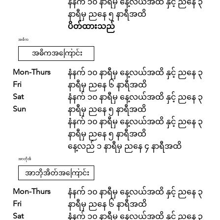
နံနက် ၁၀ နာရီမှ နေ့လယ်အထိ နှင့် ညနေ ၃
နာရီမှ ညနေ ၅ နာရီအထိ
ပိတ်ထားသည်
အဓိက
အဓိကအကြောင်း
Mon-Thurs
နံနက် ၁၀ နာရီမှ နေ့လယ်အထိ နှင့် ညနေ ၃
Fri
နာရီမှ ညနေ ၆ နာရီအထိ
Sat
နံနက် ၁၀ နာရီမှ နေ့လယ်အထိ နှင့် ညနေ ၃
Sun
နာရီမှ ညနေ ၅ နာရီအထိ
နံနက် ၁၀ နာရီမှ နေ့လယ်အထိ နှင့် ညနေ ၃
နာရီမှ ညနေ ၅ နာရီအထိ
နေ့လည် ၁ နာရီမှ ညနေ ၄ နာရီအထိ
အာဘိုအိ
အာဘိုအိတ်အကြောင်း
Mon-Thurs
နံနက် ၁၀ နာရီမှ နေ့လယ်အထိ နှင့် ညနေ ၃
Fri
နာရီမှ ညနေ ၆ နာရီအထိ
Sat
နံနက် ၁၀ နာရီမှ နေ့လယ်အထိ နှင့် ညနေ ၃