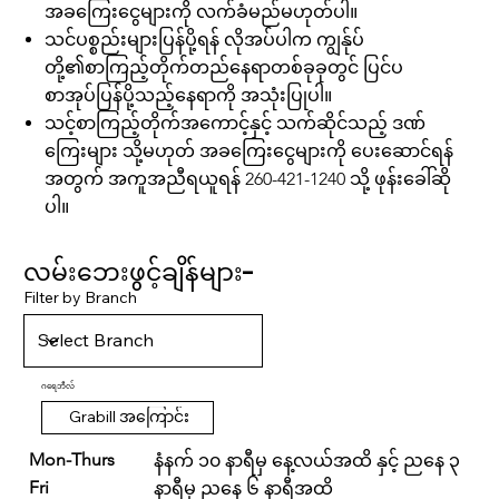
အခကြေးငွေများကို လက်ခံမည်မဟုတ်ပါ။
သင်ပစ္စည်းများပြန်ပို့ရန် လိုအပ်ပါက ကျွန်ုပ်
တို့၏စာကြည့်တိုက်တည်နေရာတစ်ခုခုတွင် ပြင်ပ
စာအုပ်ပြန်ပို့သည့်နေရာကို အသုံးပြုပါ။
သင့်စာကြည့်တိုက်အကောင့်နှင့် သက်ဆိုင်သည့် ဒဏ်
ကြေးများ သို့မဟုတ် အခကြေးငွေများကို ပေးဆောင်ရန်
အတွက် အကူအညီရယူရန် 260-421-1240 သို့ ဖုန်းခေါ်ဆို
ပါ။
လမ်းဘေးဖွင့်ချိန်များ-
Filter by Branch
ဂရေဘီလ်
Grabill အကြောင်း
Mon-Thurs
နံနက် ၁၀ နာရီမှ နေ့လယ်အထိ နှင့် ညနေ ၃
Fri
နာရီမှ ညနေ ၆ နာရီအထိ