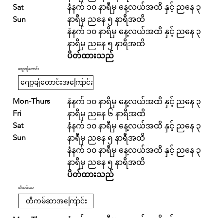
Sat
နံနက် ၁၀ နာရီမှ နေ့လယ်အထိ နှင့် ညနေ ၃
Sun
နာရီမှ ညနေ ၅ နာရီအထိ
နံနက် ၁၀ နာရီမှ နေ့လယ်အထိ နှင့် ညနေ ၃
နာရီမှ ညနေ ၅ နာရီအထိ
ပိတ်ထားသည်
ဂျော့ဂျ်တောင်း
ဂျော့ချ်တောင်းအကြောင်း
Mon-Thurs
နံနက် ၁၀ နာရီမှ နေ့လယ်အထိ နှင့် ညနေ ၃
Fri
နာရီမှ ညနေ ၆ နာရီအထိ
Sat
နံနက် ၁၀ နာရီမှ နေ့လယ်အထိ နှင့် ညနေ ၃
Sun
နာရီမှ ညနေ ၅ နာရီအထိ
နံနက် ၁၀ နာရီမှ နေ့လယ်အထိ နှင့် ညနေ ၃
နာရီမှ ညနေ ၅ နာရီအထိ
ပိတ်ထားသည်
တီကမ်ဆာ
တီကမ်ဆာအကြောင်း