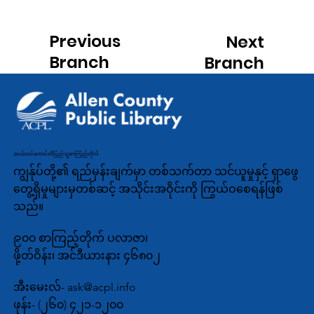
Previous
Next
Branch
Branch
အယ်လင်ကောင်တီပြည်သူ့စာကြည့်တိုက်
ကျွန်ုပ်တို့၏ ရည်မှန်းချက်မှာ တစ်သက်တာ သင်ယူမှုနှင့် ရှာဖွေ
တွေ့ရှိမှုများမှတစ်ဆင့် အသိုင်းအဝိုင်းကို ကြွယ်ဝစေရန်ဖြစ်
သည်။
၉၀၀ စာကြည့်တိုက် ပလာဇာ၊
ဖို့တ်ဝိန်း၊ အင်ဒီယားနား ၄၆၈၀၂
အီးမေးလ်-
ask@acpl.info
ဖုန်း-
(၂၆၀) ၄၂၁-၁၂၀၀