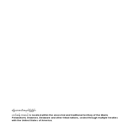
မြေယာအသိအမှတ်ပြုခြင်း
ဟက်ဆန် ကာဆယ် is located within the ancestral and traditional territory of the Miami,
Potawatomi, Shawnee, Delaware and other tribal nations, ceded through multiple treaties
with the United States of America.