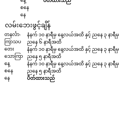
နေ့
ပိတ်ထားသည်
စနေ
နေ
လမ်းဘေးဖွင့်ချိန်
တနင်္လာ-
နံနက် ၁၀ နာရီမှ နေ့လယ်အထိ နှင့် ညနေ ၃ နာရီမှ
ကြာသပ
ညနေ ၆ နာရီအထိ
တေး
နံနက် ၁၀ နာရီမှ နေ့လယ်အထိ နှင့် ညနေ ၃ နာရီမှ
သောကြာ
ညနေ ၅ နာရီအထိ
နေ့
နံနက် ၁၀ နာရီမှ နေ့လယ်အထိ နှင့် ညနေ ၃ နာရီမှ
စနေ
ညနေ ၅ နာရီအထိ
နေ
ပိတ်ထားသည်