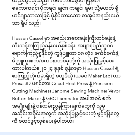
ထည့်သွင်းခဲ့သည်။ ကံမကောင်းစွာပဲ၊ မြန်မာ၊
စကောကရင်၊ ပိုကရင်၊ ချင်း၊ ကချင်၊ ရှမ်း သို့မဟုတ် ရို
ဟင်ဂျာဘာသာဖြင့် ပုံနှိပ်ထားသော စာအုပ်အနည်းငယ်
သာ ရှိပါသည်။
Hessen Cassel မှာ အစည်းအဝေးခန်းကြီးတစ်ခန်းနဲ့
သီးသန့်စာကြည့်ခန်းငယ်နှစ်ခန်း၊ အများပြည်သူဝင်
ရောက်ကြည့်ရှုနိုင်တဲ့ ကွန်ပျူတာ ၁၈ လုံး၊ ဖက်စ်စက်နဲ့
မိတ္တူကူးစက်/စကင်နာတစ်ခုတို့ကို အသုံးပြုခွင့်ပေး
ထားပါတယ်။ ၂၀၂၄ ခုနှစ် ဇွန်လမှာ Hessen Cassel ရဲ့
စာကြည့်တိုက်မှာရှိတဲ့ စတူဒီယို (ယခင် Maker Lab) ဟာ
Prusa 3D ပရင်တာ၊ Cricut Heat Press နဲ့ Precision
Cutting Machines၊ Janome Sewing Machine၊ Vevor
Button Maker နဲ့ GBC Laminator အပါအဝင် စက်
အမျိုးမျိုးနဲ့ ဝန်ထမ်းညွှန်ကြားချက်တွေကို လူမှု
အသိုင်းအဝိုင်းအတွက် အသုံးပြုခွင့်ပေးတဲ့ ဖွင့်ချိန်တွေ
ကို စတင်ဖွင့်လှစ်ပေးခဲ့ပါတယ်။