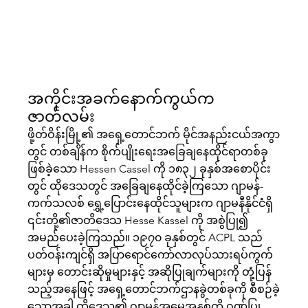
အကိုင်းအခက်နောက်ကွယ်က
ဇာတ်လမ်း
ဖို့တ်ဝိန်းမြို့၏ အရှေ့တောင်ဘက် မိုင်အနည်းငယ်အကွာ
တွင် တစ်ချိန်က စိုက်ပျိုးရေးအခြေချနေထိုင်ရာတစ်ခု
ဖြစ်ခဲ့သော Hessen Cassel ကို ၁၈၃၂ ခုနှစ်အစောပိုင်း
တွင် ထိုဒေသတွင် အခြေချနေထိုင်ခဲ့ကြသော ဂျာမန်-
ကက်သလစ် ရွှေ့ပြောင်းနေထိုင်သူများက ဂျာမနီနိုင်ငံရှိ
၎င်းတို့၏ဇာတိဒေသ Hesse Kassel ကို အစွဲပြု၍
အမည်ပေးခဲ့ကြသည်။ ၁၉၇၀ ခုနှစ်တွင် ACPL သည်
ပတ်ဝန်းကျင်ရှိ အပြာရောင်ကော်လာလုပ်သားရပ်ကွက်
များမှ တောင်းဆိုမှုများနှင့် အဆိုပြုချက်များကို တုံ့ပြန်
သည့်အနေဖြင့် အရှေ့တောင်ဘက်ဌာနခွဲတစ်ခုကို စီစဉ်ခဲ့
သောအခါ ထိုဒေသ၏ ဂျာမန်အမွေအနှစ်ကို ဂုဏ်ပြု