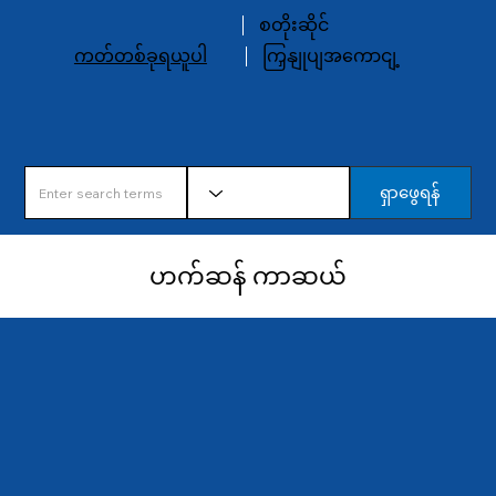
စတိုးဆိုင်
ကတ်တစ်ခုရယူပါ
ကြှနျုပျအကောငျ့
ရှာဖွေရန်
ဘဏ်ခွဲအားလုံး
ဟက်ဆန် ကာဆယ်