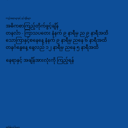
တည်နေရာများနှင့် ဖွင့်ချိန်များ
အဓိကစာကြည့်တိုက်ဖွင့်ချိန်
တနင်္လာ - ကြာသပတေး နံနက် ၉ နာရီမှ ည ၉ နာရီအထိ
သောကြာနှင့်စနေနေ့ နံနက် ၉ နာရီမှ ညနေ ၆ နာရီအထိ
တနင်္ဂနွေနေ့ နေ့လည် ၁၂ နာရီမှ ညနေ ၅ နာရီအထိ
နေရာနှင့် အချိန်အားလုံးကို ကြည့်ရန်
အမြန်လင့်ခ်များ