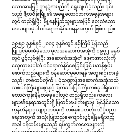
သောအားဖြင့် ဌာနခွဲအမည်ကို ရွေးချယ်ခဲ့သည်။ ၎င်း
သည် ဖို့တ်ဝိန်းမြို့၏ အရှေ့တောင်ဘက်အစွန်အဖျား
တွင် တည်ရှိပြီး မြို့နေပြည်သူများအပြင် ဝေးလံသော
ဒေသများမှပါ ဝင်ရောက်နိုင်စေရန်အတွက် ဖြစ်သည်။
၁၉၈၉ ခုနှစ်နှင့် ၂၀၀၄ ခုနှစ်တွင် နှစ်ကြိမ်ပြန်လည်
ပြုပြင်မွမ်းမံခဲ့သော မူလအဆောက်အအုံကို ၁၉၇၂ ခုနှစ်
တွင် ဖွင့်လှစ်ခဲ့ပြီး အဆောက်အအုံ၏ နေရာအားလုံးကို
လှေကားမပါဘဲ ဝင်ရောက်နိုင်စေခြင်းဖြင့် မသန်စွမ်း
ဖောက်သည်များကို ဝန်ဆောင်မှုပေးရန် အထူးစဉ်းစားခဲ့
သည်။ တစ်ထပ်တိုက် L-ပုံသဏ္ဌာန်အဆောက်အအုံသည်
သစ်ပင်ကြီးများစွာနှင့် မြက်ခင်းပြင်ကြီးတစ်ခုပါရှိသော
တောင်ကုန်းနိမ့်တစ်ခုပေါ်တွင် တည်ရှိသည်။ ကလေး
များ၏နေရာအတွင်းရှိ ပြတင်းပေါက်များမှ မြင်နိုင်သော
ကွန်တိန်နာဥယျာဉ်တစ်ခုကို တစ်နှစ်ပတ်လုံး သိပ္ပံပညာ
ရေးအတွက် အသုံးပြုသည်။ ကျောင်းဖွင့်ချိန်မရှိသည့်
အခါ ဝန်ထမ်းများသည် ရပ်ကွက်ကလေးများကို
ဝန်ဆောင်မှုပေးရန် အစီအစဉ်များနှင့် ကိုယ်တိုင်