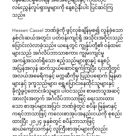
လမ်းညွှန်လှုပ်ရှားမှုများကို နေ့စဉ်နီးပါး ပြင်ဆင်ကြ
သည်။
Hessen Cassel ဘဏ်ခွဲကို ဖွင့်လှစ်ချိန်မှစ၍ လွန်ခဲ့သော
နှစ်ငါးဆယ်အတွင်း ပတ်ဝန်းကျင်ရှိ အသိုင်းအဝိုင်းသည်
ပြောင်းလဲလာခဲ့သည်။ ယနေ့တွင် ကျွန်ုပ်တို့၏ ဝန်ထမ်း
များသည် အင်္ဂလိပ်ဘာသာစကား ကျွမ်းကျင်မှု
အကန့်အသတ်ရှိသော ဧည့်သည်များစွာနှင့် နေ့စဉ်
အပြန်အလှန် ဆက်သွယ်ဆောင်ရွက်ကြပြီး ၎င်းတို့တွင်
အလယ်အမေရိကနှင့် မက္ကဆီကိုမှ ပြည်ပရောက် မြန်မာ
များနှင့် ဒုက္ခသည်များ၊ ရွှေ့ပြောင်းနေထိုင်သူများနှင့်
ခိုလှုံခွင့်တောင်းခံသူများ ပါဝင်သည်။ စာဖတ်သူအဆင့်
အားလုံးအတွက် အင်္ဂလိပ်ဘာသာဖြင့် ရေးသားထား
သော စာအုပ်များအပြင်၊ ဘဏ်ခွဲတွင် စပိန်၊ မြန်မာနှင့်
ကရင်ဘာသာဖြင့် ကလေးစာအုပ်အနည်းငယ်ကို စုစည်း
ထားပြီး ၂၀၂၄ ခုနှစ်တွင် စပိန်ဘာသာဖြင့်
ဆယ်ကျော်သက်နှင့် လူကြီးစာအုပ်များကိုလည်း