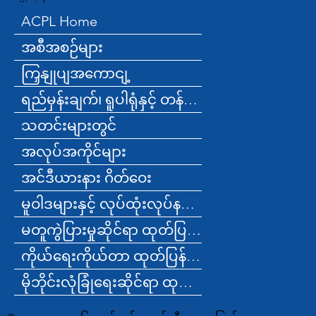
ACPL Home
အစီအစဉ်များ
ကြှနျုပျအကောငျ့
ရည်မှန်းချက်၊ ရူပါရုံနှင့် တန်ဖိုးများ
သတင်းများတွင်
အလုပ်အကိုင်များ
အင်ဒီယားနား ဂိတ်ဝေး
မူဝါဒများနှင့် လုပ်ထုံးလုပ်နည်းများ
မတူကွဲပြားမှုဆိုင်ရာ ထုတ်ပြန်ချက်
ကိုယ်ရေးကိုယ်တာ ထုတ်ပြန်ချက်
မိုဘိုင်းလုံခြုံရေးဆိုင်ရာ ထုတ်ပြန်ချက်