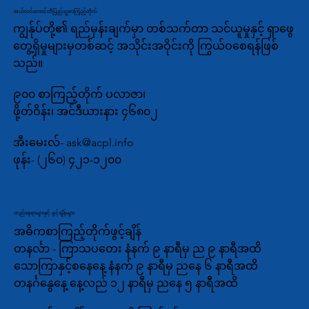
အယ်လင်ကောင်တီပြည်သူ့စာကြည့်တိုက်
ကျွန်ုပ်တို့၏ ရည်မှန်းချက်မှာ တစ်သက်တာ သင်ယူမှုနှင့် ရှာဖွေ
တွေ့ရှိမှုများမှတစ်ဆင့် အသိုင်းအဝိုင်းကို ကြွယ်ဝစေရန်ဖြစ်
သည်။
၉၀၀ စာကြည့်တိုက် ပလာဇာ၊
ဖို့တ်ဝိန်း၊ အင်ဒီယားနား ၄၆၈၀၂
အီးမေးလ်-
ask@acpl.info
ဖုန်း-
(၂၆၀) ၄၂၁-၁၂၀၀
တည်နေရာများနှင့် ဖွင့်ချိန်များ
အဓိကစာကြည့်တိုက်ဖွင့်ချိန်
တနင်္လာ - ကြာသပတေး နံနက် ၉ နာရီမှ ည ၉ နာရီအထိ
သောကြာနှင့်စနေနေ့ နံနက် ၉ နာရီမှ ညနေ ၆ နာရီအထိ
တနင်္ဂနွေနေ့ နေ့လည် ၁၂ နာရီမှ ညနေ ၅ နာရီအထိ