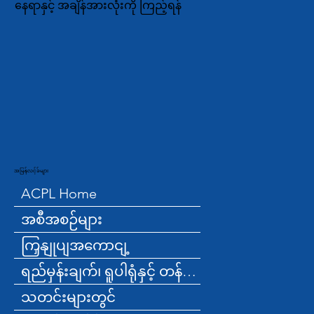
နေရာနှင့် အချိန်အားလုံးကို ကြည့်ရန်
အမြန်လင့်ခ်များ
ACPL Home
အစီအစဉ်များ
ကြှနျုပျအကောငျ့
ရည်မှန်းချက်၊ ရူပါရုံနှင့် တန်ဖိုးများ
သတင်းများတွင်