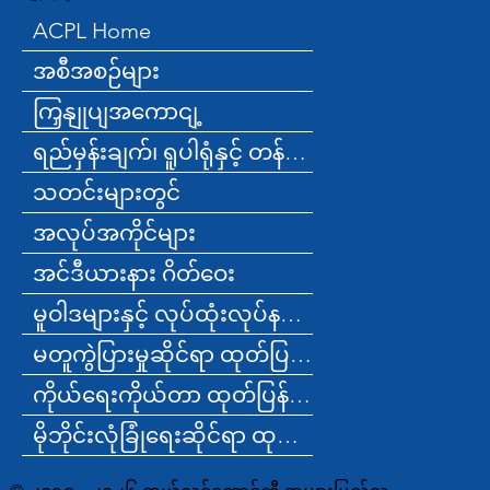
ACPL Home
အစီအစဉ်များ
ကြှနျုပျအကောငျ့
ရည်မှန်းချက်၊ ရူပါရုံနှင့် တန်ဖိုးများ
သတင်းများတွင်
အလုပ်အကိုင်များ
အင်ဒီယားနား ဂိတ်ဝေး
မူဝါဒများနှင့် လုပ်ထုံးလုပ်နည်းများ
မတူကွဲပြားမှုဆိုင်ရာ ထုတ်ပြန်ချက်
ကိုယ်ရေးကိုယ်တာ ထုတ်ပြန်ချက်
မိုဘိုင်းလုံခြုံရေးဆိုင်ရာ ထုတ်ပြန်ချက်