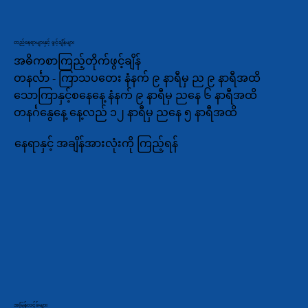
တည်နေရာများနှင့် ဖွင့်ချိန်များ
အဓိကစာကြည့်တိုက်ဖွင့်ချိန်
တနင်္လာ - ကြာသပတေး နံနက် ၉ နာရီမှ ည ၉ နာရီအထိ
သောကြာနှင့်စနေနေ့ နံနက် ၉ နာရီမှ ညနေ ၆ နာရီအထိ
တနင်္ဂနွေနေ့ နေ့လည် ၁၂ နာရီမှ ညနေ ၅ နာရီအထိ
နေရာနှင့် အချိန်အားလုံးကို ကြည့်ရန်
အမြန်လင့်ခ်များ