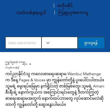
စတိုးဆိုင်
ကတ်တစ်ခုရယူပါ
ကြှနျုပျအကောငျ့
ရှာဖွေရန်
စာမျက်နှာများနှင့် အသံများ
ရာသီ:
4
အပိုင်း:
6
ဝမ်ဘူအီ မာသန်ဂျီ
ကင်ညာနိုင်ငံသူ ကလေးစာရေးဆရာမ Wambui Mathenge
က ဒီနေ့ Pages & Voices မှာ ကျွန်တော်တို့နဲ့ ပူးပေါင်းပါတယ်။
သူမရဲ့ မွေးရပ်မြေမှာ နက်ရှိုင်းတဲ့ ဇာစ်မြစ်တွေ၊ သူမရဲ့ Amani
စီးရီးရဲ့ နောက်ကွယ်က အကြောင်းရင်းတွေနဲ့ ဒီတက်ကြွတဲ့
စာရေးဆရာမအတွက် နောက်ထပ်ဘာတွေ လုပ်ဆောင်မလဲဆို
တာကို ကျွန်တော်တို့ ဆွေးနွေးပါမယ်။