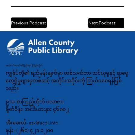
Previous Podcast
Next Podcast
အယ်လင်ကောင်တီပြည်သူ့စာကြည့်တိုက်
ကျွန်ုပ်တို့၏ ရည်မှန်းချက်မှာ တစ်သက်တာ သင်ယူမှုနှင့် ရှာဖွေ
တွေ့ရှိမှုများမှတစ်ဆင့် အသိုင်းအဝိုင်းကို ကြွယ်ဝစေရန်ဖြစ်
သည်။
၉၀၀ စာကြည့်တိုက် ပလာဇာ၊
ဖို့တ်ဝိန်း၊ အင်ဒီယားနား ၄၆၈၀၂
အီးမေးလ်-
ask@acpl.info
ဖုန်း-
(၂၆၀) ၄၂၁-၁၂၀၀