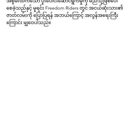
အစွမ်းထက်သော ပူးပေါင်းဆောင်ရွက်မှုကို မည်သို့ဖြစ်ပေါ်
စေခဲ့သည်နှင့် မူရင်း Freedom Riders တွင် အငယ်ဆုံးသား၏
ဇာတ်လမ်းကို ပြောပြရန် အဘယ်ကြောင့် အလွန်အရေးကြီး
ကြောင်း မျှဝေပါသည်။