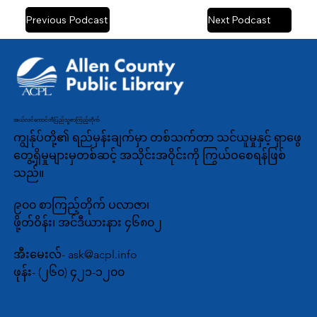
Previous Podcast
Next Podcast
အယ်လင်ကောင်တီပြည်သူ့စာကြည့်တိုက်
ကျွန်ုပ်တို့၏ ရည်မှန်းချက်မှာ တစ်သက်တာ သင်ယူမှုနှင့် ရှာဖွေ
တွေ့ရှိမှုများမှတစ်ဆင့် အသိုင်းအဝိုင်းကို ကြွယ်ဝစေရန်ဖြစ်
သည်။
၉၀၀ စာကြည့်တိုက် ပလာဇာ၊
ဖို့တ်ဝိန်း၊ အင်ဒီယားနား ၄၆၈၀၂
အီးမေးလ်-
ask@acpl.info
ဖုန်း-
(၂၆၀) ၄၂၁-၁၂၀၀