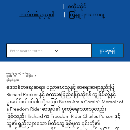
စတိုးဆိုင်
ကတ်တစ်ခုရယူပါ
ကြှနျုပျအကောငျ့
ရှာဖွေရန်
စာမျက်နှာများနှင့် အသံများ
ရာသီ:
5
အပိုင်း:
4
ရစ်ချက် ရုကာ
ဒေသခံစာရေးဆရာ၊ ပညာပေးသူနှင့် စာရေးဆရာနည်းပြ
Richard Rooker နှင့် စကားစမြည်ပြောဆိုရန် ကျွန်ုပ်တို့နှင့်
ပူးပေါင်းပါဝင်ပါ၊ ထို့အပြင် Buses Are a Comin’: Memoir of
a Freedom Rider စာအုပ်၏ ပူးတွဲရေးသားသူလည်း
ဖြစ်သည်။ Richard က Freedom Rider Charles Person နှင့်
သူ၏ ရှည်လျားသော မိတ်ဆွေဖြစ်မှုက ၎င်းတို့၏