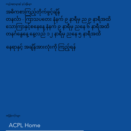
တည်နေရာများနှင့် ဖွင့်ချိန်များ
အဓိကစာကြည့်တိုက်ဖွင့်ချိန်
တနင်္လာ - ကြာသပတေး နံနက် ၉ နာရီမှ ည ၉ နာရီအထိ
သောကြာနှင့်စနေနေ့ နံနက် ၉ နာရီမှ ညနေ ၆ နာရီအထိ
တနင်္ဂနွေနေ့ နေ့လည် ၁၂ နာရီမှ ညနေ ၅ နာရီအထိ
နေရာနှင့် အချိန်အားလုံးကို ကြည့်ရန်
အမြန်လင့်ခ်များ
ACPL Home