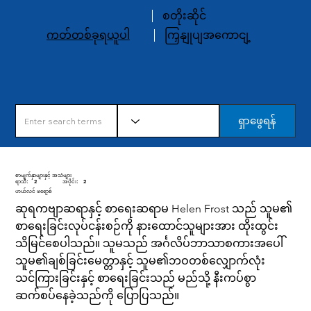
စတိုးဆိုင်
ကတ်တစ်ခုရယူပါ
ကြှနျုပျအကောငျ့
ရှာဖွေရန်
စာမျက်နှာများနှင့် အသံများ
ရာသီ:
2
အပိုင်း:
2
ဟယ်လင် ဖရော့စ်
ဆုရကဗျာဆရာနှင့် စာရေးဆရာမ Helen Frost သည် သူမ၏
စာရေးခြင်းလုပ်ငန်းစဉ်ကို နားထောင်သူများအား ထိုးထွင်း
သိမြင်စေပါသည်။ သူမသည် အင်္ဂလိပ်ဘာသာစကားအပေါ်
သူမ၏ချစ်ခြင်းမေတ္တာနှင့် သူမ၏ဘဝတစ်လျှောက်လုံး
သင်ကြားခြင်းနှင့် စာရေးခြင်းသည် မည်သို့ နီးကပ်စွာ
ဆက်စပ်နေခဲ့သည်ကို ပြောပြသည်။