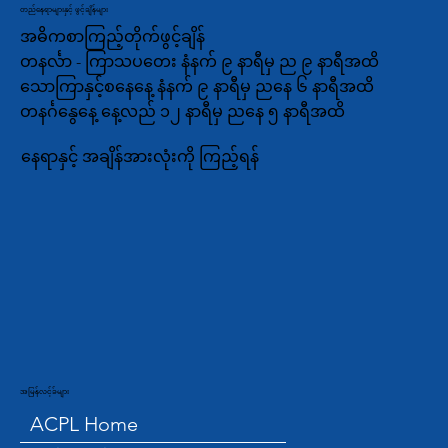
တည်နေရာများနှင့် ဖွင့်ချိန်များ
အဓိကစာကြည့်တိုက်ဖွင့်ချိန်
တနင်္လာ - ကြာသပတေး နံနက် ၉ နာရီမှ ည ၉ နာရီအထိ
သောကြာနှင့်စနေနေ့ နံနက် ၉ နာရီမှ ညနေ ၆ နာရီအထိ
တနင်္ဂနွေနေ့ နေ့လည် ၁၂ နာရီမှ ညနေ ၅ နာရီအထိ
နေရာနှင့် အချိန်အားလုံးကို ကြည့်ရန်
အမြန်လင့်ခ်များ
ACPL Home