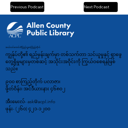
Previous Podcast
Next Podcast
အယ်လင်ကောင်တီပြည်သူ့စာကြည့်တိုက်
ကျွန်ုပ်တို့၏ ရည်မှန်းချက်မှာ တစ်သက်တာ သင်ယူမှုနှင့် ရှာဖွေ
တွေ့ရှိမှုများမှတစ်ဆင့် အသိုင်းအဝိုင်းကို ကြွယ်ဝစေရန်ဖြစ်
သည်။
၉၀၀ စာကြည့်တိုက် ပလာဇာ၊
ဖို့တ်ဝိန်း၊ အင်ဒီယားနား ၄၆၈၀၂
အီးမေးလ်-
ask@acpl.info
ဖုန်း-
(၂၆၀) ၄၂၁-၁၂၀၀