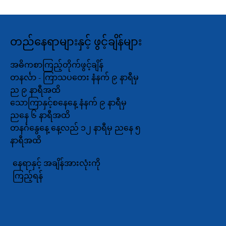
တည်နေရာများနှင့် ဖွင့်ချိန်များ
အဓိကစာကြည့်တိုက်ဖွင့်ချိန်
တနင်္လာ - ကြာသပတေး နံနက် ၉ နာရီမှ
ည ၉ နာရီအထိ
သောကြာနှင့်စနေနေ့ နံနက် ၉ နာရီမှ
ညနေ ၆ နာရီအထိ
တနင်္ဂနွေနေ့ နေ့လည် ၁၂ နာရီမှ ညနေ ၅
နာရီအထိ
နေရာနှင့် အချိန်အားလုံးကို
ကြည့်ရန်