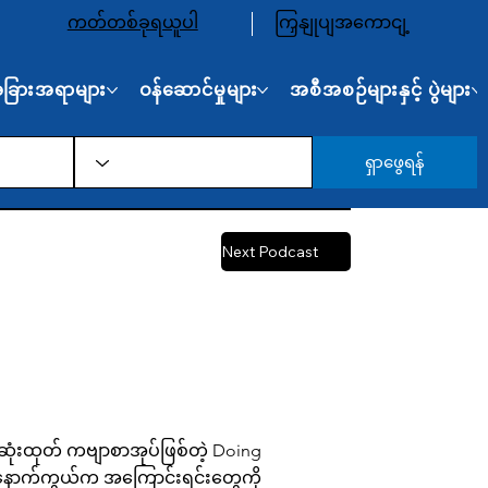
ကတ်တစ်ခုရယူပါ
ကြှနျုပျအကောငျ့
် အခြားအရာများ
ဝန်ဆောင်မှုများ
အစီအစဉ်များနှင့် ပွဲများ
ရှာဖွေရန်
Next Podcast
ာက်ဆုံးထုတ် ကဗျာစာအုပ်ဖြစ်တဲ့ Doing
ဗျာနောက်ကွယ်က အကြောင်းရင်းတွေကို