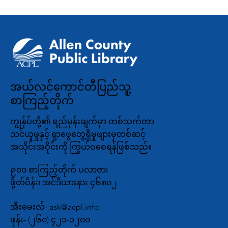
အယ်လင်ကောင်တီပြည်သူ့
စာကြည့်တိုက်
ကျွန်ုပ်တို့၏ ရည်မှန်းချက်မှာ တစ်သက်တာ
သင်ယူမှုနှင့် ရှာဖွေတွေ့ရှိမှုများမှတစ်ဆင့်
အသိုင်းအဝိုင်းကို ကြွယ်ဝစေရန်ဖြစ်သည်။
၉၀၀ စာကြည့်တိုက် ပလာဇာ၊
ဖို့တ်ဝိန်း၊ အင်ဒီယားနား ၄၆၈၀၂
အီးမေးလ်-
ask@acpl.info
ဖုန်း-
(၂၆၀) ၄၂၁-၁၂၀၀