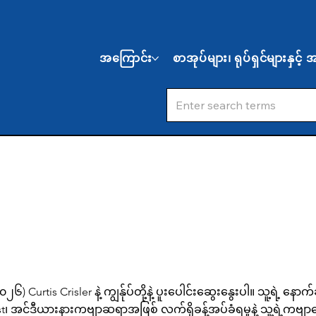
အကြောင်း
စာအုပ်များ၊ ရုပ်ရှင်များနှင့
rtis Crisler နဲ့ ကျွန်ုပ်တို့နဲ့ ပူးပေါင်းဆွေးနွေးပါ။ သူ့ရဲ့ နေ
st၊ အင်ဒီယားနားကဗျာဆရာအဖြစ် လက်ရှိခန့်အပ်ခံရမှုနဲ့ သူ့ရဲ့က