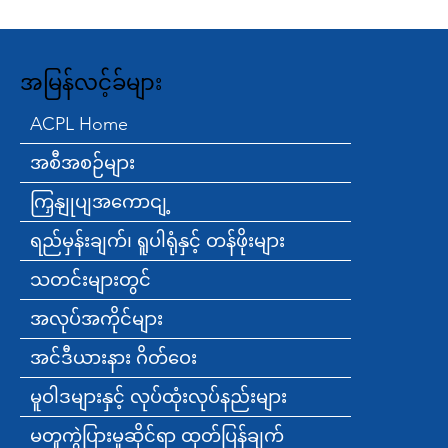
အမြန်လင့်ခ်များ
ACPL Home
အစီအစဉ်များ
ကြှနျုပျအကောငျ့
ရည်မှန်းချက်၊ ရူပါရုံနှင့် တန်ဖိုးများ
သတင်းများတွင်
အလုပ်အကိုင်များ
အင်ဒီယားနား ဂိတ်ဝေး
မူဝါဒများနှင့် လုပ်ထုံးလုပ်နည်းများ
မတူကွဲပြားမှုဆိုင်ရာ ထုတ်ပြန်ချက်