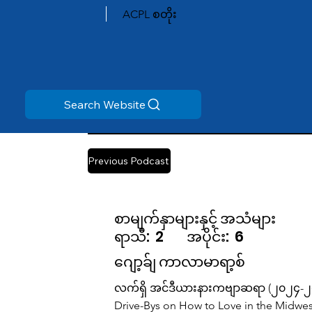
ACPL စတိုး
Search Website
Previous Podcast
စာမျက်နှာများနှင့် အသံများ
ရာသီ:
2
အပိုင်း:
6
ဂျော့ခ်ျ ကာလာမာရာ့စ်
လက်ရှိ အင်ဒီယားနားကဗျာဆရာ (၂၀၂၄-၂၀၂၆) Cu
Drive-Bys on How to Love in the Midwe