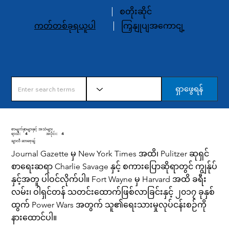
စတိုးဆိုင်
ကတ်တစ်ခုရယူပါ
ကြှနျုပျအကောငျ့
ရှာဖွေရန်
စာမျက်နှာများနှင့် အသံများ
ရာသီ:
4
အပိုင်း:
4
ချာလီ ဆာဗေ့ချ်
Journal Gazette မှ New York Times အထိ၊ Pulitzer ဆုရှင်
စာရေးဆရာ Charlie Savage နှင့် စကားပြောဆိုရာတွင် ကျွန်ုပ်
နှင့်အတူ ပါဝင်လိုက်ပါ။ Fort Wayne မှ Harvard အထိ ခရီး
လမ်း၊ ဝါရှင်တန် သတင်းထောက်ဖြစ်လာခြင်းနှင့် ၂၀၁၇ ခုနှစ်
ထွက် Power Wars အတွက် သူ၏ရေးသားမှုလုပ်ငန်းစဉ်ကို
နားထောင်ပါ။