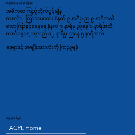
တည်နေရာများနှင့် ဖွင့်ချိန်များ
အဓိကစာကြည့်တိုက်ဖွင့်ချိန်
တနင်္လာ - ကြာသပတေး နံနက် ၉ နာရီမှ ည ၉ နာရီအထိ
သောကြာနှင့်စနေနေ့ နံနက် ၉ နာရီမှ ညနေ ၆ နာရီအထိ
တနင်္ဂနွေနေ့ နေ့လည် ၁၂ နာရီမှ ညနေ ၅ နာရီအထိ
နေရာနှင့် အချိန်အားလုံးကို ကြည့်ရန်
အမြန်လင့်ခ်များ
ACPL Home