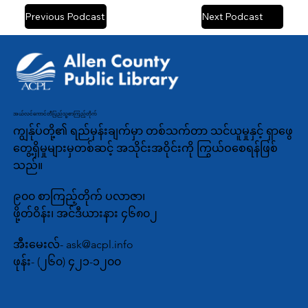
Previous Podcast
Next Podcast
အယ်လင်ကောင်တီပြည်သူ့စာကြည့်တိုက်
ကျွန်ုပ်တို့၏ ရည်မှန်းချက်မှာ တစ်သက်တာ သင်ယူမှုနှင့် ရှာဖွေ
တွေ့ရှိမှုများမှတစ်ဆင့် အသိုင်းအဝိုင်းကို ကြွယ်ဝစေရန်ဖြစ်
သည်။
၉၀၀ စာကြည့်တိုက် ပလာဇာ၊
ဖို့တ်ဝိန်း၊ အင်ဒီယားနား ၄၆၈၀၂
အီးမေးလ်-
ask@acpl.info
ဖုန်း-
(၂၆၀) ၄၂၁-၁၂၀၀