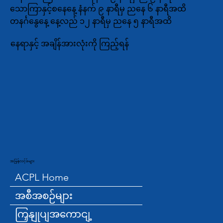
သောကြာနှင့်စနေနေ့ နံနက် ၉ နာရီမှ ညနေ ၆ နာရီအထိ
တနင်္ဂနွေနေ့ နေ့လည် ၁၂ နာရီမှ ညနေ ၅ နာရီအထိ
နေရာနှင့် အချိန်အားလုံးကို ကြည့်ရန်
အမြန်လင့်ခ်များ
ACPL Home
အစီအစဉ်များ
ကြှနျုပျအကောငျ့