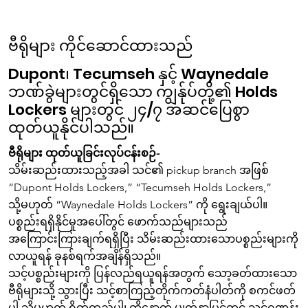
ဗီရိုများ ကိုင်ဆောင်ထားသည်
Dupont၊ Tecumseh နှင့် Waynedale
ဘဏ်ခွဲများတွင်ရှိသော ကျွန်ုပ်တို့၏ Holds
Lockers များတွင် ၂၄/၇ အဆင်ပြေစွာ
ထုတ်ယူနိုင်ပါသည်။
ဗီရိုများ ထုတ်ယူခြင်းလုပ်ငန်းစဉ်-
သိမ်းဆည်းထားသည့်အခါ သင်၏ pickup branch အဖြစ်
“Dupont Holds Lockers,” “Tecumseh Holds Lockers,”
သို့မဟုတ် “Waynedale Holds Lockers” ကို ရွေးချယ်ပါ။
ပစ္စည်းရရှိနိုင်မှုအပေါ်တွင် ဖောက်သည်များသည်
အကြောင်းကြားချက်ရရှိပြီး သိမ်းဆည်းထားသောပစ္စည်းများကို
လာယူရန် ခုနစ်ရက်အချိန်ရှိသည်။
သင့်ပစ္စည်းများကို ပြန်လည်ရယူရန်အတွက် သော့ခတ်ထားသော
ဗီရိုများသို့ သွားပြီး သင့်စာကြည့်တိုက်ကတ်နံပါတ်ကို စကင်ဖတ်
ပါ သို့မဟုတ် ရိုက်ထည့်ပါ၊ ထို့နောက် မျက်နှာပြင်တွင် သင့်ဂဏန်း