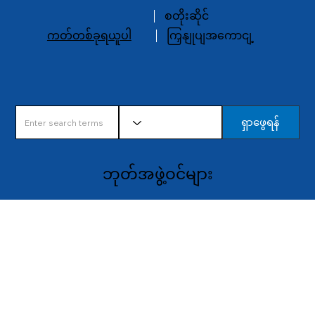
စတိုးဆိုင်
ကတ်တစ်ခုရယူပါ
ကြှနျုပျအကောငျ့
ရှာဖွေရန်
ဘုတ်အဖွဲ့ဝင်များ