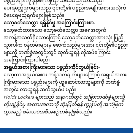
ပစ္စည်းများကို ခုနစ်ရက်ကြာ သိမ်းဆည်းထားသည်။
ပေးရမည့်ရက်များသည် ၎င်းတို့၏ ပစ္စည်းအမျိုးအစားအလိုက်
စံပေးရမည့်ရက်များဖြစ်သည်။
သော့ခတ်သေတ္တာ ရရှိနိုင်မှု အကြောင်းကြားစာ-
သော့ခတ်ထားသော သော့ခတ်သေတ္တာ အရေအတွက်
အကန့်အသတ်ရှိသောကြောင့် သော့ခတ်သေတ္တာအားလုံး ပြည့်
သွားပါက ဝန်ထမ်းများမှ ဖောက်သည်များအား ၎င်းတို့၏ပစ္စည်း
များကို ဘဏ်ခွဲအတွင်းတွင် ထုတ်ယူရန် လိုအပ်ကြောင်း
အကြောင်းကြားပါမည်။
အရွယ်အစားကြီးမားသော ပစ္စည်းကိုင်တွယ်ခြင်း-
လော့ကာအရွယ်အစား ကန့်သတ်ချက်များကြောင့် အရွယ်အစား
ကြီးမားသော ပစ္စည်းများကို ယူဆောင်လာသူများကို ဘဏ်ခွဲ
အတွင်း လာယူရန် ဆက်သွယ်ပါမည်။
Holds Lockers များသည် အနာဂတ်တွင် အခြားဘဏ်ခွဲများသို့
တိုးချဲ့နိုင်မှု အလားအလာကို ဆုံးဖြတ်ရန် ကျွန်ုပ်တို့ အကဲဖြတ်
သွားမည့် စမ်းသပ်အစီအစဉ်တစ်ခုဖြစ်သည်။