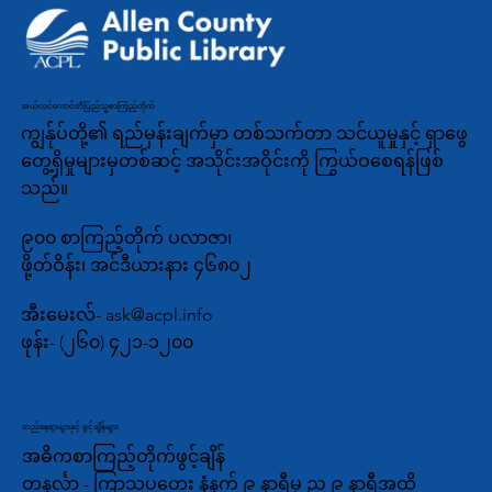
အယ်လင်ကောင်တီပြည်သူ့စာကြည့်တိုက်
ကျွန်ုပ်တို့၏ ရည်မှန်းချက်မှာ တစ်သက်တာ သင်ယူမှုနှင့် ရှာဖွေ
တွေ့ရှိမှုများမှတစ်ဆင့် အသိုင်းအဝိုင်းကို ကြွယ်ဝစေရန်ဖြစ်
သည်။
၉၀၀ စာကြည့်တိုက် ပလာဇာ၊
ဖို့တ်ဝိန်း၊ အင်ဒီယားနား ၄၆၈၀၂
အီးမေးလ်-
ask@acpl.info
ဖုန်း-
(၂၆၀) ၄၂၁-၁၂၀၀
တည်နေရာများနှင့် ဖွင့်ချိန်များ
အဓိကစာကြည့်တိုက်ဖွင့်ချိန်
တနင်္လာ - ကြာသပတေး နံနက် ၉ နာရီမှ ည ၉ နာရီအထိ