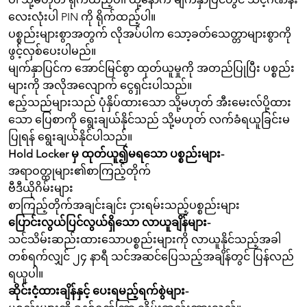
လေးလုံးပါ PIN ကို ရိုက်ထည့်ပါ။
ပစ္စည်းများစွာအတွက် လိုအပ်ပါက သော့ခတ်သေတ္တာများစွာကို
ဖွင့်လှစ်ပေးပါမည်။
မျက်နှာပြင်က အောင်မြင်စွာ ထုတ်ယူမှုကို အတည်ပြုပြီး ပစ္စည်း
များကို အလိုအလျောက် ငွေရှင်းပါသည်။
ဧည့်သည်များသည် ပုံနှိပ်ထားသော သို့မဟုတ် အီးမေးလ်ပို့ထား
သော ပြေစာကို ရွေးချယ်နိုင်သည် သို့မဟုတ် လက်ခံရယူခြင်းမ
ပြုရန် ရွေးချယ်နိုင်ပါသည်။
Hold Locker မှ ထုတ်ယူ၍မရသော ပစ္စည်းများ-
အရာဝတ္ထုများ၏စာကြည့်တိုက်
ဗီဒီယိုဂိမ်းများ
စာကြည့်တိုက်အချင်းချင်း ငှားရမ်းသည့်ပစ္စည်းများ
ပြောင်းလွယ်ပြင်လွယ်ရှိသော လာယူချိန်များ-
သင်သိမ်းဆည်းထားသောပစ္စည်းများကို လာယူနိုင်သည့်အခါ
တစ်ရက်လျှင် ၂၄ နာရီ သင်အဆင်ပြေသည့်အချိန်တွင် ပြန်လည်
ရယူပါ။
ဆိုင်းငံ့ထားချိန်နှင့် ပေးရမည့်ရက်စွဲများ-