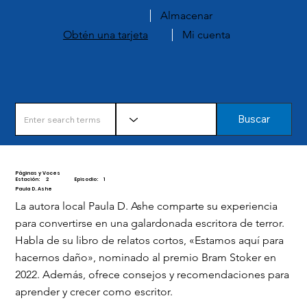
Almacenar
Obtén una tarjeta
Mi cuenta
Buscar
Páginas y Voces
Estación:
2
Episodio:
1
Paula D. Ashe
La autora local Paula D. Ashe comparte su experiencia
para convertirse en una galardonada escritora de terror.
Habla de su libro de relatos cortos, «Estamos aquí para
hacernos daño», nominado al premio Bram Stoker en
2022. Además, ofrece consejos y recomendaciones para
aprender y crecer como escritor.